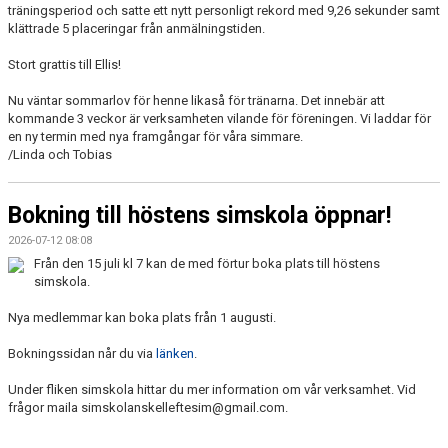
träningsperiod och satte ett nytt personligt rekord med 9,26 sekunder samt
klättrade 5 placeringar från anmälningstiden.
Stort grattis till Ellis!
Nu väntar sommarlov för henne likaså för tränarna. Det innebär att
kommande 3 veckor är verksamheten vilande för föreningen. Vi laddar för
en ny termin med nya framgångar för våra simmare.
/Linda och Tobias
Bokning till höstens simskola öppnar!
2026-07-12 08:08
Från den 15 juli kl 7 kan de med förtur boka plats till höstens
simskola.
Nya medlemmar kan boka plats från 1 augusti.
Bokningssidan når du via
länken
.
Under fliken simskola hittar du mer information om vår verksamhet. Vid
frågor maila simskolanskelleftesim@gmail.com.