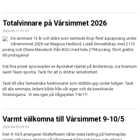
Totalvinnare på Vårsimmet 2026
2026-05-11 07:57
De simmare 13 år och äldre som samlade ihop flest aquapoäng under
Vårsimmmet 2026 var Magnus Hedlund, Luleå Simsällskap med 2113
poäng och Oliwia Maceluch från IKSU med hela 2794 poäng. Stort grattis
till pristagarna!
Det fina priset sponsrades av Apoteket Hjärtat på Anderstorp, Ica Kvantum
samt Team sportia. Tack för att ni stöttar simidrotten!
Tack till våra fantastiska funktionärer som ställde upp under helgen. Tack
till alla simmare, ledare både från vår egen och de besökande
föreningarna. Vi ses igen på Vågspelen 7-8/11!
Varmt välkomna till Vårsimmet 9-10/5
2026-04-09 09:53
Den 9-10/5 arrangerar Skelleftesim våren sista tävling på hemmaplan.
Varmt välkomna att tävla på Vårsimmet både nybörjare och erfarna