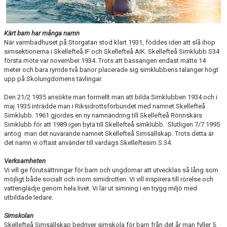
KALENDER
KLUBBKLÄDER
Kärt barn har många namn
När varmbadhuset på Storgatan stod klart 1931, föddes iden att slå ihop
LEDIGA TJÄNSTER
simsektionerna i Skellefteå IF och Skellefteå AIK. Skellefteå Simklubb S34
första möte var november 1934. Trots att bassängen endast mätte 14
meter och bara rymde två banor placerade sig simklubbens talanger högt
DOKUMENT
upp på Skolungdomens tävlingar.
Den 21/2 1935 ansökte man formellt man att bilda Simklubben 1934 och i
maj 1935 inträdde man i Riksidrottsförbundet med namnet Skellefteå
Simklubb. 1961 gjordes en ny namnändring till Skellefteå Rönnskärs
Simklubb för att 1989 igen byta till Skellefteå simklubb. Slutligen 7/7 1995
antog man det nuvarande namnet Skellefteå Simsällskap. Trots detta är
det namn vi oftast använder till vardags Skelleftesim S.34.
Verksamheten
Vi vill ge förutsättningar för barn och ungdomar att utvecklas så lång som
möjligt både socialt och inom simidrotten. Vi vill inspirera till rörelse och
vattenglädje genom hela livet. Vi lär ut simning i en trygg miljö med
utbildade ledare.
Simskolan
Skellefteå Simsällskap bedriver simskola för barn från det år man fyller 5.