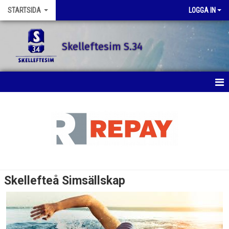
STARTSIDA
LOGGA IN
Skelleftesim S.34
STARTSIDA
SENASTE NYTT
SIMSKOLAN
SIMTRÄNING
Skellefteå Simsällskap
TÄVLINGAR
KONTAKT