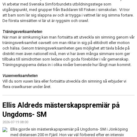
Vi arbetar med Svenska Simförbundets utbildningsstege som
utgångspunkt, med grupper från Baddaren till Fisken i simskolan. Vi tror
att barn som lär sig slappna av och är trygga i vattnet lär sig simma fortare.
De första simsätten vi lär ut är ryggsim och crawl.
Träningsverksamheten
När man är simkunnig kan man fortsätta att utveckla sin simning genom vår
träningsverksamhet oavsett om man riktar in sig på elitidrott eller motion
och hälsa. Genom träningsverksamheten ges möjlighet att tävla både på
distrikt men även nationell nivå, men vi har även många simmare som ger
tillbaka till simidrotten som ledare och goda förebilder i vår gemenskap.
Träningsgrupperna delas in i olika nivåer beroende hur långt man kommit.
Vuxenverksamheten
Vill du som vuxen lära eller fortsätta utveckla din simning så erbjuder vi
flera crawlkurser under året.
Ellis Aldreds mästerskapspremiär på
Ungdoms- SM
2026-07-19 08:00
Ellis gjorde sin mästerskapspremiär på Ungdoms- SM i Jönköping
med distansen 200 m Fjäril. Hon var väl förbered efter en intensiv