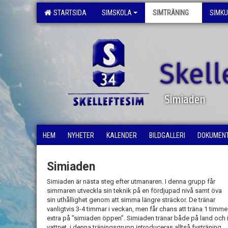
STARTSIDA
SIMSKOLA
SIMTRÄNING
SIMK
Skell
Simiaden
HEM
NYHETER
KALENDER
BILDGALLERI
DOKUMEN
Simiaden
Simiaden är nästa steg efter utmanaren. I denna grupp får
simmaren utveckla sin teknik på en fördjupad nivå samt öva
sin uthållighet genom att simma längre sträckor. De tränar
vanligtvis 3-4 timmar i veckan, men får chans att träna 1 timme
extra på ”simiaden öppen”. Simiaden tränar både på land och 
vattnet, i denna träningsgrupp introduceras alltså fysträning.