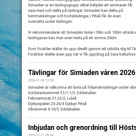
Simiaden är en tävlingsgrupp vilket betyder att simmaren får
vara med och delta på tävlingar. Simiaden kan delta på
hemmatävlingar och bortatävlingar, i Piteå får de även
övernatta under tävlingen.
Vi rekommenderar att Simiaden tävlar i 50m och 100m sträckor. 
tävlingsvan kan man även testa på att simma 200m.
Som förälder ställer du upp ideellt genom att utbilda dig till Tä
Föräldrar ställer även upp när vi får uppdrag på Sara kulturhus ell
Tävlingar för Simiaden våren 2026
2026-01-06 12:28
Simiaden är välkomna att tävla på följande tävlingar under vår
Guldstadssimmet 31/1-1/2, Eddahallen
Februariracet 21-22/2, Luleå
Öjebyspelen 25-26/4 Öjebyn Piteå
Vårsimmet 9-10/5, Eddahallen
Inbjudan och grenordning till Hös
2025-11-11 08:54