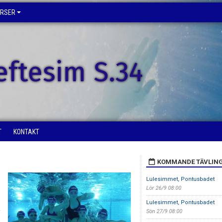
URSER
eftesim S.34
T
KONTAKT
KOMMANDE TÄVLIN
Lulesimmet, Pontusbadet
Lör 26/9 08:00
Lulesimmet, Pontusbadet
Sön 27/9 08:00
i