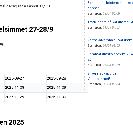
Bokning till höstens simskol
nmäl deltagande senast 14/11!
öppnar!
Startsida
,
12/07 08:08
Totalvinnare på Vårsimmet 2
delsimmet 27-28/9
Startsida
,
11/05 07:57
Varmt välkomna till Vårsimme
ing.
Startsida
,
09/04 09:53
Sommarsimskola vecka 25 
26
Startsida
,
27/03 09:29
Silver i lagkapp på
2025-09-27
2025-09-28
Vintersimmet!
Startsida
,
06/03 09:04
2025-11-08
2025-11-09
2025-11-29
2025-11-30
ren 2025