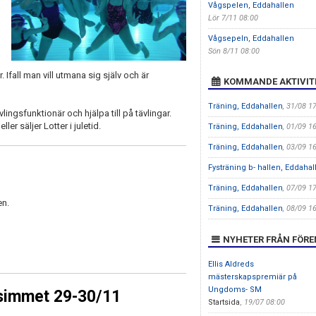
Vågspelen, Eddahallen
Lör 7/11 08:00
Vågsepeln, Eddahallen
Sön 8/11 08:00
Ifall man vill utmana sig själv och är
KOMMANDE AKTIVIT
Träning, Eddahallen
, 31/08 1
vlingsfunktionär och hjälpa till på tävlingar.
er säljer Lotter i juletid.
Träning, Eddahallen
, 01/09 1
Träning, Eddahallen
, 03/09 1
Fysträning b- hallen, Eddahal
Träning, Eddahallen
, 07/09 1
en.
Träning, Eddahallen
, 08/09 1
NYHETER FRÅN FÖR
Ellis Aldreds
mästerskapspremiär på
Ungdoms- SM
tsimmet 29-30/11
Startsida
,
19/07 08:00