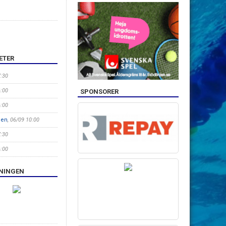
ETER
7:30
6:00
SPONSORER
6:00
len
, 06/09 10:00
7:30
6:00
ENINGEN