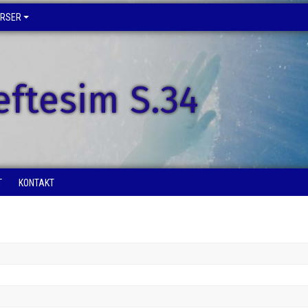
URSER
eftesim S.34
T
KONTAKT