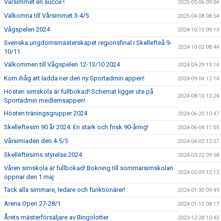
Vårsimmet en succé !
2025-05-06 09:04
Välkomna till Vårsimmet 3-4/5
2025-04-08 08:54
Vågspelen 2024
2024-10-15 09:13
Svenska ungdomsmästerskapet regionsfinal i Skellefteå 9-
2024-10-02 08:44
10/11
Välkommen till Vågspelen 12-13/10 2024
2024-09-29 13:14
Kom ihåg att ladda ner den ny Sportadmin appen!
2024-09-04 12:14
Hösten simskola är fullbokad! Schemat ligger ute på
2024-08-10 10:24
Sportadmin medlemsappen!
Hösten träningsgrupper 2024
2024-06-20 10:47
Skelleftesim 90 år 2024. En stark och frisk 90-åring!
2024-06-04 11:05
Vårsimiaden den 4-5/5
2024-04-02 12:57
Skelleftesims styrelse 2024
2024-03-22 09:58
Våren simskola är fullbokad! Bokning till sommarsimskolan
2024-02-09 12:13
öppnar den 1 maj
Tack alla simmare, ledare och funktionärer!
2024-01-30 09:49
Arena Open 27-28/1
2024-01-10 08:17
Årets mästerförsäljare av Bingolotter
2023-12-28 10:45