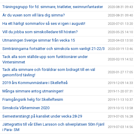
Träningsgrupp för fd. simmare, triatleter, swimrunfantaster
2020-08-31 09:43
Är du vuxen som vill lära dig simma?
2020-08-31 09:40
Ha ett härligt sommarlov så ses vi igen i augusti!
2020-07-01 13:20
Vill du jobba som simskolledare till hösten?
2020-05-25 14:10
Utmaningen Sverige simmar från vecka 15
2020-04-03 13:50
Simträningarna fortsätter och simskola som vanligt 21-22/3
2020-03-19 13:46
Tack alla som ställde upp som funktionärer under
2020-02-19 14:52
Vintersimmet
Tack alla simmare och föräldrar som bidragit till en väl
2020-01-27 17:05
genomförd tävling!
2019 års Kommunmästare i Skellefteå
2019-12-09 14:33
Många simmare antog utmaningen!
2019-11-20 07:31
Framgångsrik helg för Skelleftesim
2019-11-13 10:37
Simskola Vårterminen 2020
2019-10-15 13:58
Semesterstängt på kansliet under vecka 28-29
2019-07-05 16:28
Jättegrattis till vår Ellen Larsson och silverplatsen 50m Fjäril
2019-07-03 14:56
i Para- SM