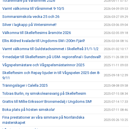
Totalvinnare på Vårsimmet 2026
2026-05-11 07:57
Varmt välkomna till Vårsimmet 9-10/5
2026-04-09 09:53
Sommarsimskola vecka 25 och 26
2026-03-27 09:29
Silver i lagkapp på Vintersimmet!
2026-03-06 09:04
Välkomna till Skelleftesims årsmöte 2026
2026-02-05 09:18
Ellis Aldred kvalade till Ungdoms-SM i 200m Fjäril!
2026-02-04 08:16
Varmt välkomna till Guldstadssimmet i Skellefteå 31/1-1/2
2026-01-02 10:17
9 medaljer till Skelleftesim på USM- regionsfinal i Sundsvall!
2025-11-26 08:59
Vågspelsmästare och Vågspelsmästarinnor 2025
2025-11-11 09:03
Skelleftesim och Repay bjuder in till Vågspelen 2025 den 8-
2025-09-18 12:39
9/11
Träningsläger i Calella 2025
2025-08-08 09:58
Tobias Burlin, ny simskoleansvarig på Skelleftesim
2025-07-15 08:34
Grattis till Millie Eriksson! Bronsmedalj i Ungdoms SM!
2025-07-14 17:33
Boka plats på hösten simskola!
2025-07-11 08:46
Fina prestationer av våra simmare på Norrländska
2025-05-26 10:25
mästerskapet