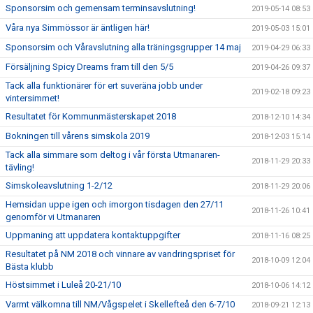
Sponsorsim och gemensam terminsavslutning!
2019-05-14 08:53
Våra nya Simmössor är äntligen här!
2019-05-03 15:01
Sponsorsim och Våravslutning alla träningsgrupper 14 maj
2019-04-29 06:33
Försäljning Spicy Dreams fram till den 5/5
2019-04-26 09:37
Tack alla funktionärer för ert suveräna jobb under
2019-02-18 09:23
vintersimmet!
Resultatet för Kommunmästerskapet 2018
2018-12-10 14:34
Bokningen till vårens simskola 2019
2018-12-03 15:14
Tack alla simmare som deltog i vår första Utmanaren-
2018-11-29 20:33
tävling!
Simskoleavslutning 1-2/12
2018-11-29 20:06
Hemsidan uppe igen och imorgon tisdagen den 27/11
2018-11-26 10:41
genomför vi Utmanaren
Uppmaning att uppdatera kontaktuppgifter
2018-11-16 08:25
Resultatet på NM 2018 och vinnare av vandringspriset för
2018-10-09 12:04
Bästa klubb
Höstsimmet i Luleå 20-21/10
2018-10-06 14:12
Varmt välkomna till NM/Vågspelet i Skellefteå den 6-7/10
2018-09-21 12:13