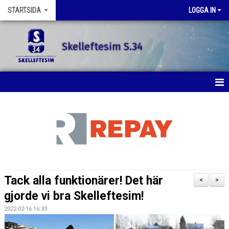
STARTSIDA
LOGGA IN
Skelleftesim S.34
STARTSIDA
SENASTE NYTT
SIMSKOLAN
SIMTRÄNING
Tack alla funktionärer! Det här
<
>
TÄVLINGAR
gjorde vi bra Skelleftesim!
2022-02-16 16:33
KONTAKT