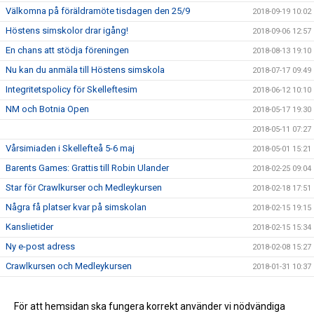
Välkomna på föräldramöte tisdagen den 25/9
2018-09-19 10:02
Höstens simskolor drar igång!
2018-09-06 12:57
En chans att stödja föreningen
2018-08-13 19:10
Nu kan du anmäla till Höstens simskola
2018-07-17 09:49
Integritetspolicy för Skelleftesim
2018-06-12 10:10
NM och Botnia Open
2018-05-17 19:30
2018-05-11 07:27
Vårsimiaden i Skellefteå 5-6 maj
2018-05-01 15:21
Barents Games: Grattis till Robin Ulander
2018-02-25 09:04
Star för Crawlkurser och Medleykursen
2018-02-18 17:51
Några få platser kvar på simskolan
2018-02-15 19:15
Kanslietider
2018-02-15 15:34
Ny e-post adress
2018-02-08 15:27
Crawlkursen och Medleykursen
2018-01-31 10:37
Tävlingsfunktionär i Skelleftesim
2018-01-21 17:46
Nu är simskolan öppen för anmälan.
För att hemsidan ska fungera korrekt använder vi nödvändiga
2018-01-09 12:27