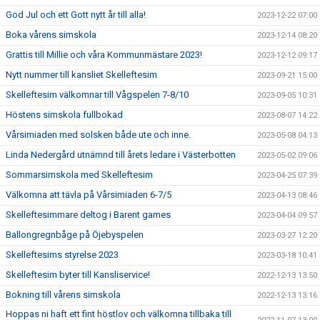
God Jul och ett Gott nytt år till alla!
2023-12-22 07:00
Boka vårens simskola
2023-12-14 08:20
Grattis till Millie och våra Kommunmästare 2023!
2023-12-12 09:17
Nytt nummer till kansliet Skelleftesim
2023-09-21 15:00
Skelleftesim välkomnar till Vågspelen 7-8/10
2023-09-05 10:31
Höstens simskola fullbokad
2023-08-07 14:22
Vårsimiaden med solsken både ute och inne.
2023-05-08 04:13
Linda Nedergård utnämnd till årets ledare i Västerbotten
2023-05-02 09:06
Sommarsimskola med Skelleftesim
2023-04-25 07:39
Välkomna att tävla på Vårsimiaden 6-7/5
2023-04-13 08:46
Skelleftesimmare deltog i Barent games
2023-04-04 09:57
Ballongregnbåge på Öjebyspelen
2023-03-27 12:20
Skelleftesims styrelse 2023
2023-03-18 10:41
Skelleftesim byter till Kansliservice!
2022-12-13 13:50
Bokning till vårens simskola
2022-12-13 13:16
Hoppas ni haft ett fint höstlov och välkomna tillbaka till