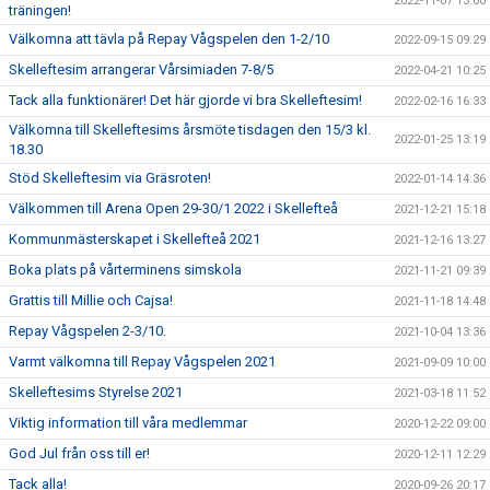
2022-11-07 13:00
träningen!
Välkomna att tävla på Repay Vågspelen den 1-2/10
2022-09-15 09:29
Skelleftesim arrangerar Vårsimiaden 7-8/5
2022-04-21 10:25
Tack alla funktionärer! Det här gjorde vi bra Skelleftesim!
2022-02-16 16:33
Välkomna till Skelleftesims årsmöte tisdagen den 15/3 kl.
2022-01-25 13:19
18.30
Stöd Skelleftesim via Gräsroten!
2022-01-14 14:36
Välkommen till Arena Open 29-30/1 2022 i Skellefteå
2021-12-21 15:18
Kommunmästerskapet i Skellefteå 2021
2021-12-16 13:27
Boka plats på vårterminens simskola
2021-11-21 09:39
Grattis till Millie och Cajsa!
2021-11-18 14:48
Repay Vågspelen 2-3/10.
2021-10-04 13:36
Varmt välkomna till Repay Vågspelen 2021
2021-09-09 10:00
Skelleftesims Styrelse 2021
2021-03-18 11:52
Viktig information till våra medlemmar
2020-12-22 09:00
God Jul från oss till er!
2020-12-11 12:29
Tack alla!
2020-09-26 20:17