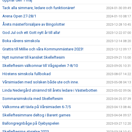
öppnar den 1 maj
Tack alla simmare, ledare och funktionärer!
2024-01-30 09:49
Arena Open 27-28/1
2024-01-10 08:17
Årets mästerförsäljare av Bingolotter
2023-12-28 10:45
God Jul och ett Gott nytt år till alla!
2023-12-22 07:00
Boka vårens simskola
2023-12-14 08:20
Grattis till Millie och våra Kommunmästare 2023!
2023-12-12 09:17
Nytt nummer till kansliet Skelleftesim
2023-09-21 15:00
Skelleftesim välkomnar till Vågspelen 7-8/10
2023-09-05 10:31
Höstens simskola fullbokad
2023-08-07 14:22
Vårsimiaden med solsken både ute och inne.
2023-05-08 04:13
Linda Nedergård utnämnd till årets ledare i Västerbotten
2023-05-02 09:06
Sommarsimskola med Skelleftesim
2023-04-25 07:39
Välkomna att tävla på Vårsimiaden 6-7/5
2023-04-13 08:46
Skelleftesimmare deltog i Barent games
2023-04-04 09:57
Ballongregnbåge på Öjebyspelen
2023-03-27 12:20
Skelleftesims styrelse 2023
2023-03-18 10:41