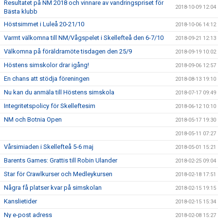
Resultatet på NM 2018 och vinnare av vandringspriset för
2018-10-09 12:04
Bästa klubb
Höstsimmet i Luleå 20-21/10
2018-10-06 14:12
Varmt välkomna till NM/Vågspelet i Skellefteå den 6-7/10
2018-09-21 12:13
Välkomna på föräldramöte tisdagen den 25/9
2018-09-19 10:02
Höstens simskolor drar igång!
2018-09-06 12:57
En chans att stödja föreningen
2018-08-13 19:10
Nu kan du anmäla till Höstens simskola
2018-07-17 09:49
Integritetspolicy för Skelleftesim
2018-06-12 10:10
NM och Botnia Open
2018-05-17 19:30
2018-05-11 07:27
Vårsimiaden i Skellefteå 5-6 maj
2018-05-01 15:21
Barents Games: Grattis till Robin Ulander
2018-02-25 09:04
Star för Crawlkurser och Medleykursen
2018-02-18 17:51
Några få platser kvar på simskolan
2018-02-15 19:15
Kanslietider
2018-02-15 15:34
Ny e-post adress
2018-02-08 15:27