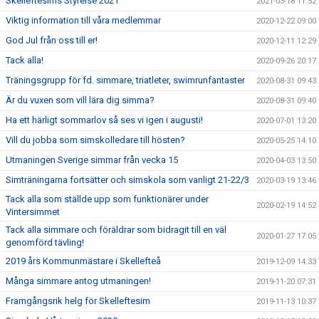
Skelleftesims Styrelse 2021
2021-03-18 11:52
Viktig information till våra medlemmar
2020-12-22 09:00
God Jul från oss till er!
2020-12-11 12:29
Tack alla!
2020-09-26 20:17
Träningsgrupp för fd. simmare, triatleter, swimrunfantaster
2020-08-31 09:43
Är du vuxen som vill lära dig simma?
2020-08-31 09:40
Ha ett härligt sommarlov så ses vi igen i augusti!
2020-07-01 13:20
Vill du jobba som simskolledare till hösten?
2020-05-25 14:10
Utmaningen Sverige simmar från vecka 15
2020-04-03 13:50
Simträningarna fortsätter och simskola som vanligt 21-22/3
2020-03-19 13:46
Tack alla som ställde upp som funktionärer under
2020-02-19 14:52
Vintersimmet
Tack alla simmare och föräldrar som bidragit till en väl
2020-01-27 17:05
genomförd tävling!
2019 års Kommunmästare i Skellefteå
2019-12-09 14:33
Många simmare antog utmaningen!
2019-11-20 07:31
Framgångsrik helg för Skelleftesim
2019-11-13 10:37