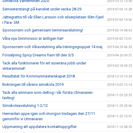
Simskola Vårterminen 2020
2019-10-15 13:58
Semesterstängt på kansliet under vecka 28-29
2019-07-05 16:28
Jättegrattis till vår Ellen Larsson och silverplatsen 50m Fjäril
2019-07-03 14:56
i Para- SM
Sponsorsim och gemensam terminsavslutning!
2019-05-14 08:53
Våra nya Simmössor är äntligen här!
2019-05-03 15:01
Sponsorsim och Våravslutning alla träningsgrupper 14 maj
2019-04-29 06:33
Försäljning Spicy Dreams fram till den 5/5
2019-04-26 09:37
Tack alla funktionärer för ert suveräna jobb under
2019-02-18 09:23
vintersimmet!
Resultatet för Kommunmästerskapet 2018
2018-12-10 14:34
Bokningen till vårens simskola 2019
2018-12-03 15:14
Tack alla simmare som deltog i vår första Utmanaren-
2018-11-29 20:33
tävling!
Simskoleavslutning 1-2/12
2018-11-29 20:06
Hemsidan uppe igen och imorgon tisdagen den 27/11
2018-11-26 10:41
genomför vi Utmanaren
Uppmaning att uppdatera kontaktuppgifter
2018-11-16 08:25