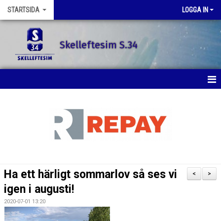
STARTSIDA
LOGGA IN
Skelleftesim S.34
STARTSIDA
SENASTE NYTT
SIMSKOLAN
SIMTRÄNING
Ha ett härligt sommarlov så ses vi
<
>
TÄVLINGAR
igen i augusti!
2020-07-01 13:20
KONTAKT