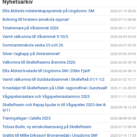
Nyhetsarkiv
Ellis Aldreds mästerskapspremiär på Ungdoms- SM
2026-07-19 08:00
Bokning till höstens simskola öppnar!
2026-07-12 08:08
Totalvinnare på Vårsimmet 2026
2026-05-11 07:57
Varmt välkomna till Vårsimmet 9-10/5
2026-04-09 09:53
Sommarsimskola vecka 25 och 26
2026-03-27 09:29
Silver i lagkapp på Vintersimmet!
2026-03-06 09:04
Välkomna till Skelleftesims årsmöte 2026
2026-02-05 09:18
Ellis Aldred kvalade till Ungdoms-SM i 200m Fjäril!
2026-02-04 08:16
Varmt välkomna till Guldstadssimmet i Skellefteå 31/1-1/2
2026-01-02 10:17
9 medaljer till Skelleftesim på USM- regionsfinal i Sundsvall!
2025-11-26 08:59
Vågspelsmästare och Vågspelsmästarinnor 2025
2025-11-11 09:03
Skelleftesim och Repay bjuder in till Vågspelen 2025 den 8-
2025-09-18 12:39
9/11
Träningsläger i Calella 2025
2025-08-08 09:58
Tobias Burlin, ny simskoleansvarig på Skelleftesim
2025-07-15 08:34
Grattis till Millie Eriksson! Bronsmedalj i Ungdoms SM!
2025-07-14 17:33