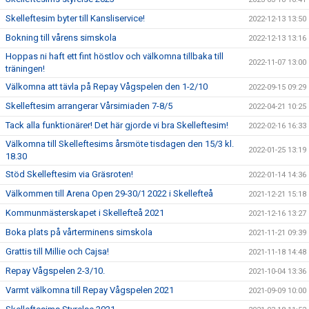
Skelleftesim byter till Kansliservice!
2022-12-13 13:50
Bokning till vårens simskola
2022-12-13 13:16
Hoppas ni haft ett fint höstlov och välkomna tillbaka till
2022-11-07 13:00
träningen!
Välkomna att tävla på Repay Vågspelen den 1-2/10
2022-09-15 09:29
Skelleftesim arrangerar Vårsimiaden 7-8/5
2022-04-21 10:25
Tack alla funktionärer! Det här gjorde vi bra Skelleftesim!
2022-02-16 16:33
Välkomna till Skelleftesims årsmöte tisdagen den 15/3 kl.
2022-01-25 13:19
18.30
Stöd Skelleftesim via Gräsroten!
2022-01-14 14:36
Välkommen till Arena Open 29-30/1 2022 i Skellefteå
2021-12-21 15:18
Kommunmästerskapet i Skellefteå 2021
2021-12-16 13:27
Boka plats på vårterminens simskola
2021-11-21 09:39
Grattis till Millie och Cajsa!
2021-11-18 14:48
Repay Vågspelen 2-3/10.
2021-10-04 13:36
Varmt välkomna till Repay Vågspelen 2021
2021-09-09 10:00