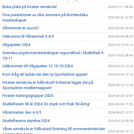
Boka plats på hösten simskola!
2025-07-11 08:46
Fina prestationer av våra simmare på Norrländska
2025-05-26 10:25
mästerskapet
Vårsimmet en succé !
2025-05-06 09:04
Välkomna till Vårsimmet 3-4/5
2025-04-08 08:54
Vågspelen 2024
2024-10-15 09:13
Svenska ungdomsmästerskapet regionsfinal i Skellefteå 9-
2024-10-02 08:44
10/11
Välkommen till Vågspelen 12-13/10 2024
2024-09-29 13:14
Kom ihåg att ladda ner den ny Sportadmin appen!
2024-09-04 12:14
Hösten simskola är fullbokad! Schemat ligger ute på
2024-08-10 10:24
Sportadmin medlemsappen!
Hösten träningsgrupper 2024
2024-06-20 10:47
Skelleftesim 90 år 2024. En stark och frisk 90-åring!
2024-06-04 11:05
Vårsimiaden den 4-5/5
2024-04-02 12:57
Skelleftesims styrelse 2024
2024-03-22 09:58
Våren simskola är fullbokad! Bokning till sommarsimskolan
2024-02-09 12:13