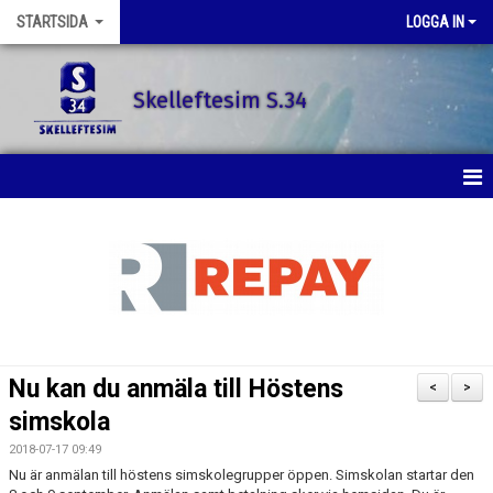
STARTSIDA
LOGGA IN
Skelleftesim S.34
STARTSIDA
SENASTE NYTT
SIMSKOLAN
SIMTRÄNING
Nu kan du anmäla till Höstens
<
>
TÄVLINGAR
simskola
2018-07-17 09:49
KONTAKT
Nu är anmälan till höstens simskolegrupper öppen. Simskolan startar den