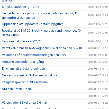
tävling!
Simskoleavslutning 1-2/12
2018-11-29 20:06
Hemsidan uppe igen och imorgon tisdagen den 27/11
2018-11-26 10:41
genomför vi Utmanaren
Uppmaning att uppdatera kontaktuppgifter
2018-11-16 08:25
Resultatet på NM 2018 och vinnare av vandringspriset för
2018-10-09 12:04
Bästa klubb
Höstsimmet i Luleå 20-21/10
2018-10-06 14:12
Varmt välkomna till NM/Vågspelet i Skellefteå den 6-7/10
2018-09-21 12:13
Välkomna på föräldramöte tisdagen den 25/9
2018-09-19 10:02
Höstens simskolor drar igång!
2018-09-06 12:57
En chans att stödja föreningen
2018-08-13 19:10
Nu kan du anmäla till Höstens simskola
2018-07-17 09:49
Integritetspolicy för Skelleftesim
2018-06-12 10:10
NM och Botnia Open
2018-05-17 19:30
2018-05-11 07:27
Vårsimiaden i Skellefteå 5-6 maj
2018-05-01 15:21