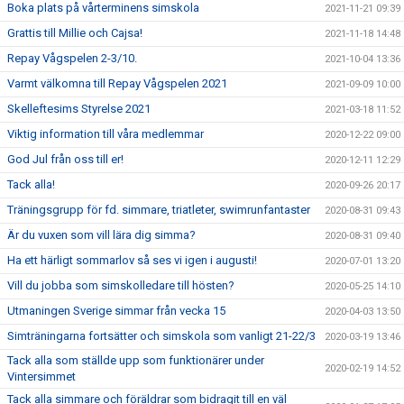
Boka plats på vårterminens simskola
2021-11-21 09:39
Grattis till Millie och Cajsa!
2021-11-18 14:48
Repay Vågspelen 2-3/10.
2021-10-04 13:36
Varmt välkomna till Repay Vågspelen 2021
2021-09-09 10:00
Skelleftesims Styrelse 2021
2021-03-18 11:52
Viktig information till våra medlemmar
2020-12-22 09:00
God Jul från oss till er!
2020-12-11 12:29
Tack alla!
2020-09-26 20:17
Träningsgrupp för fd. simmare, triatleter, swimrunfantaster
2020-08-31 09:43
Är du vuxen som vill lära dig simma?
2020-08-31 09:40
Ha ett härligt sommarlov så ses vi igen i augusti!
2020-07-01 13:20
Vill du jobba som simskolledare till hösten?
2020-05-25 14:10
Utmaningen Sverige simmar från vecka 15
2020-04-03 13:50
Simträningarna fortsätter och simskola som vanligt 21-22/3
2020-03-19 13:46
Tack alla som ställde upp som funktionärer under
2020-02-19 14:52
Vintersimmet
Tack alla simmare och föräldrar som bidragit till en väl