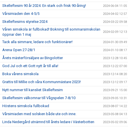
Skelleftesim 90 år 2024. En stark och frisk 90-åring!
2024-06-04 11:05
Vårsimiaden den 4-5/5
2024-04-02 12:57
Skelleftesims styrelse 2024
2024-03-22 09:58
Våren simskola är fullbokad! Bokning till sommarsimskolan
2024-02-09 12:13
öppnar den 1 maj
Tack alla simmare, ledare och funktionärer!
2024-01-30 09:49
Arena Open 27-28/1
2024-01-10 08:17
Årets mästerförsäljare av Bingolotter
2023-12-28 10:45
God Jul och ett Gott nytt år till alla!
2023-12-22 07:00
Boka vårens simskola
2023-12-14 08:20
Grattis till Millie och våra Kommunmästare 2023!
2023-12-12 09:17
Nytt nummer till kansliet Skelleftesim
2023-09-21 15:00
Skelleftesim välkomnar till Vågspelen 7-8/10
2023-09-05 10:31
Höstens simskola fullbokad
2023-08-07 14:22
Vårsimiaden med solsken både ute och inne.
2023-05-08 04:13
Linda Nedergård utnämnd till årets ledare i Västerbotten
2023-05-02 09:06