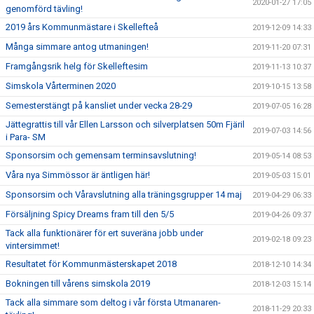
2020-01-27 17:05
genomförd tävling!
2019 års Kommunmästare i Skellefteå
2019-12-09 14:33
Många simmare antog utmaningen!
2019-11-20 07:31
Framgångsrik helg för Skelleftesim
2019-11-13 10:37
Simskola Vårterminen 2020
2019-10-15 13:58
Semesterstängt på kansliet under vecka 28-29
2019-07-05 16:28
Jättegrattis till vår Ellen Larsson och silverplatsen 50m Fjäril
2019-07-03 14:56
i Para- SM
Sponsorsim och gemensam terminsavslutning!
2019-05-14 08:53
Våra nya Simmössor är äntligen här!
2019-05-03 15:01
Sponsorsim och Våravslutning alla träningsgrupper 14 maj
2019-04-29 06:33
Försäljning Spicy Dreams fram till den 5/5
2019-04-26 09:37
Tack alla funktionärer för ert suveräna jobb under
2019-02-18 09:23
vintersimmet!
Resultatet för Kommunmästerskapet 2018
2018-12-10 14:34
Bokningen till vårens simskola 2019
2018-12-03 15:14
Tack alla simmare som deltog i vår första Utmanaren-
2018-11-29 20:33