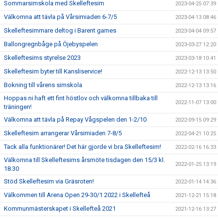
Sommarsimskola med Skelleftesim
2023-04-25 07:39
Välkomna att tävla på Vårsimiaden 6-7/5
2023-04-13 08:46
Skelleftesimmare deltog i Barent games
2023-04-04 09:57
Ballongregnbåge på Öjebyspelen
2023-03-27 12:20
Skelleftesims styrelse 2023
2023-03-18 10:41
Skelleftesim byter till Kansliservice!
2022-12-13 13:50
Bokning till vårens simskola
2022-12-13 13:16
Hoppas ni haft ett fint höstlov och välkomna tillbaka till
2022-11-07 13:00
träningen!
Välkomna att tävla på Repay Vågspelen den 1-2/10
2022-09-15 09:29
Skelleftesim arrangerar Vårsimiaden 7-8/5
2022-04-21 10:25
Tack alla funktionärer! Det här gjorde vi bra Skelleftesim!
2022-02-16 16:33
Välkomna till Skelleftesims årsmöte tisdagen den 15/3 kl.
2022-01-25 13:19
18.30
Stöd Skelleftesim via Gräsroten!
2022-01-14 14:36
Välkommen till Arena Open 29-30/1 2022 i Skellefteå
2021-12-21 15:18
Kommunmästerskapet i Skellefteå 2021
2021-12-16 13:27