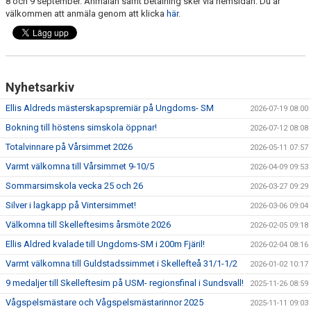
8 och 9 september. Anmälan samt betalning sker via hemsidan. Du är
KALENDER
välkommen att anmäla genom att klicka
här
.
KLUBBKLÄDER
LEDIGA TJÄNSTER
Nyhetsarkiv
DOKUMENT
Ellis Aldreds mästerskapspremiär på Ungdoms- SM
2026-07-19 08:00
Bokning till höstens simskola öppnar!
2026-07-12 08:08
Totalvinnare på Vårsimmet 2026
2026-05-11 07:57
Varmt välkomna till Vårsimmet 9-10/5
2026-04-09 09:53
Sommarsimskola vecka 25 och 26
2026-03-27 09:29
Silver i lagkapp på Vintersimmet!
2026-03-06 09:04
Välkomna till Skelleftesims årsmöte 2026
2026-02-05 09:18
Ellis Aldred kvalade till Ungdoms-SM i 200m Fjäril!
2026-02-04 08:16
Varmt välkomna till Guldstadssimmet i Skellefteå 31/1-1/2
2026-01-02 10:17
9 medaljer till Skelleftesim på USM- regionsfinal i Sundsvall!
2025-11-26 08:59
Vågspelsmästare och Vågspelsmästarinnor 2025
2025-11-11 09:03