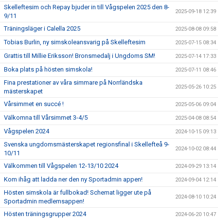
Skelleftesim och Repay bjuder in till Vågspelen 2025 den 8-
2025-09-18 12:39
9/11
Träningsläger i Calella 2025
2025-08-08 09:58
Tobias Burlin, ny simskoleansvarig på Skelleftesim
2025-07-15 08:34
Grattis till Millie Eriksson! Bronsmedalj i Ungdoms SM!
2025-07-14 17:33
Boka plats på hösten simskola!
2025-07-11 08:46
Fina prestationer av våra simmare på Norrländska
2025-05-26 10:25
mästerskapet
Vårsimmet en succé !
2025-05-06 09:04
Välkomna till Vårsimmet 3-4/5
2025-04-08 08:54
Vågspelen 2024
2024-10-15 09:13
Svenska ungdomsmästerskapet regionsfinal i Skellefteå 9-
2024-10-02 08:44
10/11
Välkommen till Vågspelen 12-13/10 2024
2024-09-29 13:14
Kom ihåg att ladda ner den ny Sportadmin appen!
2024-09-04 12:14
Hösten simskola är fullbokad! Schemat ligger ute på
2024-08-10 10:24
Sportadmin medlemsappen!
Hösten träningsgrupper 2024
2024-06-20 10:47