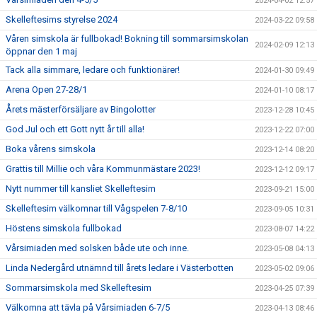
2024-04-02 12:57
Skelleftesims styrelse 2024
2024-03-22 09:58
Våren simskola är fullbokad! Bokning till sommarsimskolan
2024-02-09 12:13
öppnar den 1 maj
Tack alla simmare, ledare och funktionärer!
2024-01-30 09:49
Arena Open 27-28/1
2024-01-10 08:17
Årets mästerförsäljare av Bingolotter
2023-12-28 10:45
God Jul och ett Gott nytt år till alla!
2023-12-22 07:00
Boka vårens simskola
2023-12-14 08:20
Grattis till Millie och våra Kommunmästare 2023!
2023-12-12 09:17
Nytt nummer till kansliet Skelleftesim
2023-09-21 15:00
Skelleftesim välkomnar till Vågspelen 7-8/10
2023-09-05 10:31
Höstens simskola fullbokad
2023-08-07 14:22
Vårsimiaden med solsken både ute och inne.
2023-05-08 04:13
Linda Nedergård utnämnd till årets ledare i Västerbotten
2023-05-02 09:06
Sommarsimskola med Skelleftesim
2023-04-25 07:39
Välkomna att tävla på Vårsimiaden 6-7/5
2023-04-13 08:46