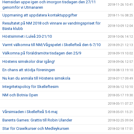
Hemsidan uppe igen och imorgon tisdagen den 27/11
2018-11-26 10:41
genomför vi Utmanaren
Uppmaning att uppdatera kontaktuppgifter
2018-11-16 08:25
Resultatet på NM 2018 och vinnare av vandringspriset för
2018-10-09 12:04
Bästa klubb
Höstsimmet i Luleå 20-21/10
2018-10-06 14:12
Varmt välkomna till NM/Vågspelet i Skellefteå den 6-7/10
2018-09-21 12:13
Välkomna på föräldramöte tisdagen den 25/9
2018-09-19 10:02
Höstens simskolor drar igång!
2018-09-06 12:57
En chans att stödja föreningen
2018-08-13 19:10
Nu kan du anmäla till Höstens simskola
2018-07-17 09:49
Integritetspolicy för Skelleftesim
2018-06-12 10:10
NM och Botnia Open
2018-05-17 19:30
2018-05-11 07:27
Vårsimiaden i Skellefteå 5-6 maj
2018-05-01 15:21
Barents Games: Grattis till Robin Ulander
2018-02-25 09:04
Star för Crawlkurser och Medleykursen
2018-02-18 17:51