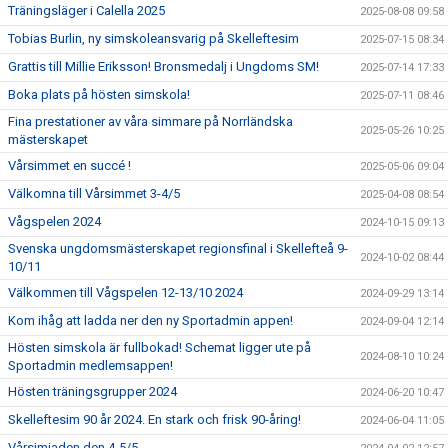
Träningsläger i Calella 2025
2025-08-08 09:58
Tobias Burlin, ny simskoleansvarig på Skelleftesim
2025-07-15 08:34
Grattis till Millie Eriksson! Bronsmedalj i Ungdoms SM!
2025-07-14 17:33
Boka plats på hösten simskola!
2025-07-11 08:46
Fina prestationer av våra simmare på Norrländska
2025-05-26 10:25
mästerskapet
Vårsimmet en succé !
2025-05-06 09:04
Välkomna till Vårsimmet 3-4/5
2025-04-08 08:54
Vågspelen 2024
2024-10-15 09:13
Svenska ungdomsmästerskapet regionsfinal i Skellefteå 9-
2024-10-02 08:44
10/11
Välkommen till Vågspelen 12-13/10 2024
2024-09-29 13:14
Kom ihåg att ladda ner den ny Sportadmin appen!
2024-09-04 12:14
Hösten simskola är fullbokad! Schemat ligger ute på
2024-08-10 10:24
Sportadmin medlemsappen!
Hösten träningsgrupper 2024
2024-06-20 10:47
Skelleftesim 90 år 2024. En stark och frisk 90-åring!
2024-06-04 11:05
Vårsimiaden den 4-5/5