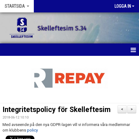
STARTSIDA
LOGGA IN
Skelleftesim S.34
STARTSIDA
SENASTE NYTT
SIMSKOLAN
SIMTRÄNING
Integritetspolicy för Skelleftesim
<
>
TÄVLINGAR
2018-06-12 10:10
Med avseende på den nya GDPR-lagen vill vi informera våra medlemmar
KONTAKT
om klubbens
policy