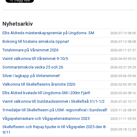
KALENDER
KLUBBKLÄDER
Nyhetsarkiv
LEDIGA TJÄNSTER
Ellis Aldreds mästerskapspremiär på Ungdoms- SM
2026-07-19 08:00
Bokning till höstens simskola öppnar!
2026-07-12 08:08
DOKUMENT
Totalvinnare på Vårsimmet 2026
2026-05-11 07:57
Varmt välkomna till Vårsimmet 9-10/5
2026-04-09 09:53
Sommarsimskola vecka 25 och 26
2026-03-27 09:29
Silver i lagkapp på Vintersimmet!
2026-03-06 09:04
Välkomna till Skelleftesims årsmöte 2026
2026-02-05 09:18
Ellis Aldred kvalade till Ungdoms-SM i 200m Fjäril!
2026-02-04 08:16
Varmt välkomna till Guldstadssimmet i Skellefteå 31/1-1/2
2026-01-02 10:17
9 medaljer till Skelleftesim på USM- regionsfinal i Sundsvall!
2025-11-26 08:59
Vågspelsmästare och Vågspelsmästarinnor 2025
2025-11-11 09:03
Skelleftesim och Repay bjuder in till Vågspelen 2025 den 8-
2025-09-18 12:39
9/11