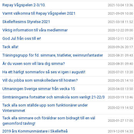
Repay Vågspelen 2-3/10.
2021-10-04 13:36
Varmt välkomna till Repay Vågspelen 2021
2021-09-09 10:00
Skelleftesims Styrelse 2021
2021-03-18 11:52
Viktig information till våra medlemmar
2020-12-22 09:00
God Jul från oss till er!
2020-12-11 12:29
Tack alla!
2020-09-26 20:17
Träningsgrupp för fd. simmare, triatleter, swimrunfantaster
2020-08-31 09:43
Är du vuxen som vill lära dig simma?
2020-08-31 09:40
Ha ett härligt sommarlov så ses vi igen i augusti!
2020-07-01 13:20
Vill du jobba som simskolledare till hösten?
2020-05-25 14:10
Utmaningen Sverige simmar från vecka 15
2020-04-03 13:50
Simträningarna fortsätter och simskola som vanligt 21-22/3
2020-03-19 13:46
Tack alla som ställde upp som funktionärer under
2020-02-19 14:52
Vintersimmet
Tack alla simmare och föräldrar som bidragit till en väl
2020-01-27 17:05
genomförd tävling!
2019 års Kommunmästare i Skellefteå
2019-12-09 14:33