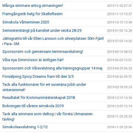
Många simmare antog utmaningen!
2019-11-20 07:31
Framgångsrik helg för Skelleftesim
2019-11-13 10:37
Simskola Vårterminen 2020
2019-10-15 13:58
Semesterstängt på kansliet under vecka 28-29
2019-07-05 16:28
Jättegrattis till vår Ellen Larsson och silverplatsen 50m Fjäril
2019-07-03 14:56
i Para- SM
Sponsorsim och gemensam terminsavslutning!
2019-05-14 08:53
Våra nya Simmössor är äntligen här!
2019-05-03 15:01
Sponsorsim och Våravslutning alla träningsgrupper 14 maj
2019-04-29 06:33
Försäljning Spicy Dreams fram till den 5/5
2019-04-26 09:37
Tack alla funktionärer för ert suveräna jobb under
2019-02-18 09:23
vintersimmet!
Resultatet för Kommunmästerskapet 2018
2018-12-10 14:34
Bokningen till vårens simskola 2019
2018-12-03 15:14
Tack alla simmare som deltog i vår första Utmanaren-
2018-11-29 20:33
tävling!
Simskoleavslutning 1-2/12
2018-11-29 20:06