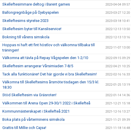
Skelleftesimmare deltog i Barent games
2023-04-04 09:57
Ballongregnbåge på Öjebyspelen
2023-03-27 12:20
Skelleftesims styrelse 2023
2023-03-18 10:41
Skelleftesim byter till Kansliservice!
2022-12-13 13:50
Bokning till vårens simskola
2022-12-13 13:16
Hoppas ni haft ett fint höstlov och välkomna tillbaka till
2022-11-07 13:00
träningen!
Välkomna att tävla på Repay Vågspelen den 1-2/10
2022-09-15 09:29
Skelleftesim arrangerar Vårsimiaden 7-8/5
2022-04-21 10:25
Tack alla funktionärer! Det här gjorde vi bra Skelleftesim!
2022-02-16 16:33
Välkomna till Skelleftesims årsmöte tisdagen den 15/3 kl.
2022-01-25 13:19
18.30
Stöd Skelleftesim via Gräsroten!
2022-01-14 14:36
Välkommen till Arena Open 29-30/1 2022 i Skellefteå
2021-12-21 15:18
Kommunmästerskapet i Skellefteå 2021
2021-12-16 13:27
Boka plats på vårterminens simskola
2021-11-21 09:39
Grattis till Millie och Cajsa!
2021-11-18 14:48