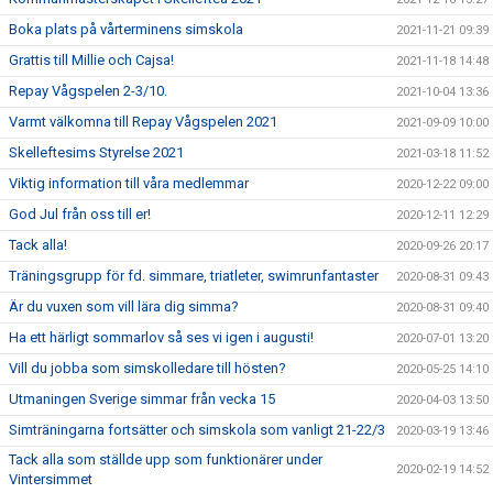
Boka plats på vårterminens simskola
2021-11-21 09:39
Grattis till Millie och Cajsa!
2021-11-18 14:48
Repay Vågspelen 2-3/10.
2021-10-04 13:36
Varmt välkomna till Repay Vågspelen 2021
2021-09-09 10:00
Skelleftesims Styrelse 2021
2021-03-18 11:52
Viktig information till våra medlemmar
2020-12-22 09:00
God Jul från oss till er!
2020-12-11 12:29
Tack alla!
2020-09-26 20:17
Träningsgrupp för fd. simmare, triatleter, swimrunfantaster
2020-08-31 09:43
Är du vuxen som vill lära dig simma?
2020-08-31 09:40
Ha ett härligt sommarlov så ses vi igen i augusti!
2020-07-01 13:20
Vill du jobba som simskolledare till hösten?
2020-05-25 14:10
Utmaningen Sverige simmar från vecka 15
2020-04-03 13:50
Simträningarna fortsätter och simskola som vanligt 21-22/3
2020-03-19 13:46
Tack alla som ställde upp som funktionärer under
2020-02-19 14:52
Vintersimmet