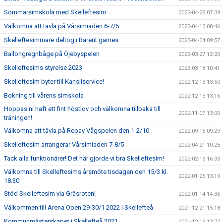
Sommarsimskola med Skelleftesim
2023-04-25 07:39
Välkomna att tävla på Vårsimiaden 6-7/5
2023-04-13 08:46
Skelleftesimmare deltog i Barent games
2023-04-04 09:57
Ballongregnbåge på Öjebyspelen
2023-03-27 12:20
Skelleftesims styrelse 2023
2023-03-18 10:41
Skelleftesim byter till Kansliservice!
2022-12-13 13:50
Bokning till vårens simskola
2022-12-13 13:16
Hoppas ni haft ett fint höstlov och välkomna tillbaka till
2022-11-07 13:00
träningen!
Välkomna att tävla på Repay Vågspelen den 1-2/10
2022-09-15 09:29
Skelleftesim arrangerar Vårsimiaden 7-8/5
2022-04-21 10:25
Tack alla funktionärer! Det här gjorde vi bra Skelleftesim!
2022-02-16 16:33
Välkomna till Skelleftesims årsmöte tisdagen den 15/3 kl.
2022-01-25 13:19
18.30
Stöd Skelleftesim via Gräsroten!
2022-01-14 14:36
Välkommen till Arena Open 29-30/1 2022 i Skellefteå
2021-12-21 15:18
Kommunmästerskapet i Skellefteå 2021
2021-12-16 13:27