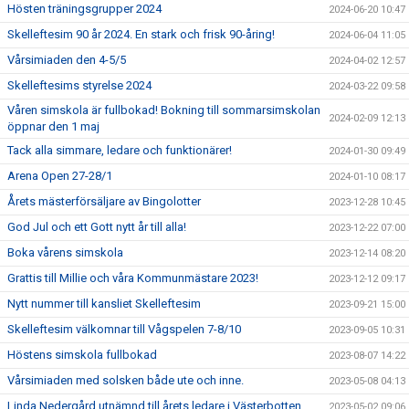
Hösten träningsgrupper 2024
2024-06-20 10:47
Skelleftesim 90 år 2024. En stark och frisk 90-åring!
2024-06-04 11:05
Vårsimiaden den 4-5/5
2024-04-02 12:57
Skelleftesims styrelse 2024
2024-03-22 09:58
Våren simskola är fullbokad! Bokning till sommarsimskolan
2024-02-09 12:13
öppnar den 1 maj
Tack alla simmare, ledare och funktionärer!
2024-01-30 09:49
Arena Open 27-28/1
2024-01-10 08:17
Årets mästerförsäljare av Bingolotter
2023-12-28 10:45
God Jul och ett Gott nytt år till alla!
2023-12-22 07:00
Boka vårens simskola
2023-12-14 08:20
Grattis till Millie och våra Kommunmästare 2023!
2023-12-12 09:17
Nytt nummer till kansliet Skelleftesim
2023-09-21 15:00
Skelleftesim välkomnar till Vågspelen 7-8/10
2023-09-05 10:31
Höstens simskola fullbokad
2023-08-07 14:22
Vårsimiaden med solsken både ute och inne.
2023-05-08 04:13
Linda Nedergård utnämnd till årets ledare i Västerbotten
2023-05-02 09:06