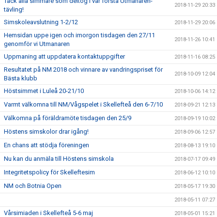
Tack alla simmare som deltog i vår första Utmanaren-
2018-11-29 20:33
tävling!
Simskoleavslutning 1-2/12
2018-11-29 20:06
Hemsidan uppe igen och imorgon tisdagen den 27/11
2018-11-26 10:41
genomför vi Utmanaren
Uppmaning att uppdatera kontaktuppgifter
2018-11-16 08:25
Resultatet på NM 2018 och vinnare av vandringspriset för
2018-10-09 12:04
Bästa klubb
Höstsimmet i Luleå 20-21/10
2018-10-06 14:12
Varmt välkomna till NM/Vågspelet i Skellefteå den 6-7/10
2018-09-21 12:13
Välkomna på föräldramöte tisdagen den 25/9
2018-09-19 10:02
Höstens simskolor drar igång!
2018-09-06 12:57
En chans att stödja föreningen
2018-08-13 19:10
Nu kan du anmäla till Höstens simskola
2018-07-17 09:49
Integritetspolicy för Skelleftesim
2018-06-12 10:10
NM och Botnia Open
2018-05-17 19:30
2018-05-11 07:27
Vårsimiaden i Skellefteå 5-6 maj
2018-05-01 15:21