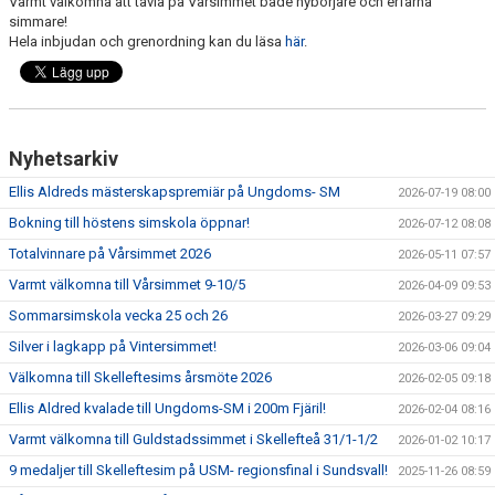
Varmt välkomna att tävla på Vårsimmet både nybörjare och erfarna
KALENDER
simmare!
Hela inbjudan och grenordning kan du läsa
här
.
KLUBBKLÄDER
LEDIGA TJÄNSTER
Nyhetsarkiv
DOKUMENT
Ellis Aldreds mästerskapspremiär på Ungdoms- SM
2026-07-19 08:00
Bokning till höstens simskola öppnar!
2026-07-12 08:08
Totalvinnare på Vårsimmet 2026
2026-05-11 07:57
Varmt välkomna till Vårsimmet 9-10/5
2026-04-09 09:53
Sommarsimskola vecka 25 och 26
2026-03-27 09:29
Silver i lagkapp på Vintersimmet!
2026-03-06 09:04
Välkomna till Skelleftesims årsmöte 2026
2026-02-05 09:18
Ellis Aldred kvalade till Ungdoms-SM i 200m Fjäril!
2026-02-04 08:16
Varmt välkomna till Guldstadssimmet i Skellefteå 31/1-1/2
2026-01-02 10:17
9 medaljer till Skelleftesim på USM- regionsfinal i Sundsvall!
2025-11-26 08:59