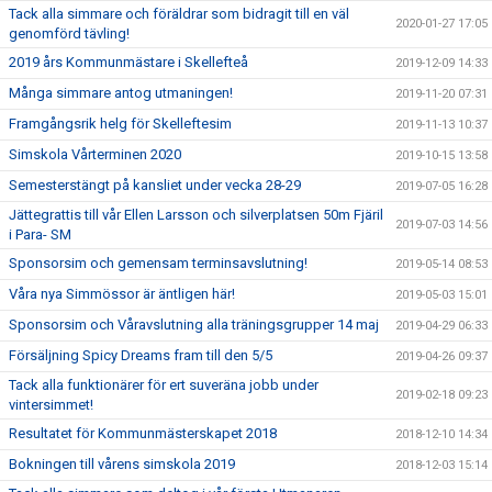
Tack alla simmare och föräldrar som bidragit till en väl
2020-01-27 17:05
genomförd tävling!
2019 års Kommunmästare i Skellefteå
2019-12-09 14:33
Många simmare antog utmaningen!
2019-11-20 07:31
Framgångsrik helg för Skelleftesim
2019-11-13 10:37
Simskola Vårterminen 2020
2019-10-15 13:58
Semesterstängt på kansliet under vecka 28-29
2019-07-05 16:28
Jättegrattis till vår Ellen Larsson och silverplatsen 50m Fjäril
2019-07-03 14:56
i Para- SM
Sponsorsim och gemensam terminsavslutning!
2019-05-14 08:53
Våra nya Simmössor är äntligen här!
2019-05-03 15:01
Sponsorsim och Våravslutning alla träningsgrupper 14 maj
2019-04-29 06:33
Försäljning Spicy Dreams fram till den 5/5
2019-04-26 09:37
Tack alla funktionärer för ert suveräna jobb under
2019-02-18 09:23
vintersimmet!
Resultatet för Kommunmästerskapet 2018
2018-12-10 14:34
Bokningen till vårens simskola 2019
2018-12-03 15:14