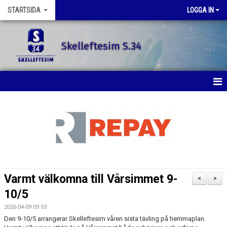
STARTSIDA
LOGGA IN
Skelleftesim S.34
STARTSIDA
SENASTE NYTT
SIMSKOLAN
SIMTRÄNING
Varmt välkomna till Vårsimmet 9-
<
>
TÄVLINGAR
10/5
2026-04-09 09:53
KONTAKT
Den 9-10/5 arrangerar Skelleftesim våren sista tävling på hemmaplan.