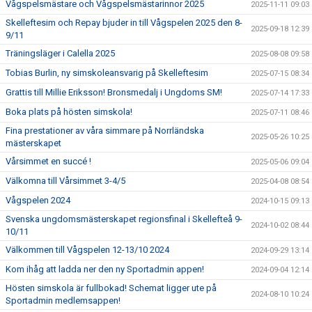
Vågspelsmästare och Vågspelsmästarinnor 2025
2025-11-11 09:03
Skelleftesim och Repay bjuder in till Vågspelen 2025 den 8-
2025-09-18 12:39
9/11
Träningsläger i Calella 2025
2025-08-08 09:58
Tobias Burlin, ny simskoleansvarig på Skelleftesim
2025-07-15 08:34
Grattis till Millie Eriksson! Bronsmedalj i Ungdoms SM!
2025-07-14 17:33
Boka plats på hösten simskola!
2025-07-11 08:46
Fina prestationer av våra simmare på Norrländska
2025-05-26 10:25
mästerskapet
Vårsimmet en succé !
2025-05-06 09:04
Välkomna till Vårsimmet 3-4/5
2025-04-08 08:54
Vågspelen 2024
2024-10-15 09:13
Svenska ungdomsmästerskapet regionsfinal i Skellefteå 9-
2024-10-02 08:44
10/11
Välkommen till Vågspelen 12-13/10 2024
2024-09-29 13:14
Kom ihåg att ladda ner den ny Sportadmin appen!
2024-09-04 12:14
Hösten simskola är fullbokad! Schemat ligger ute på
2024-08-10 10:24
Sportadmin medlemsappen!