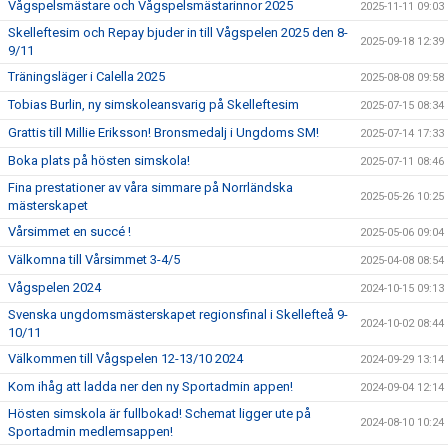
Vågspelsmästare och Vågspelsmästarinnor 2025
2025-11-11 09:03
Skelleftesim och Repay bjuder in till Vågspelen 2025 den 8-
2025-09-18 12:39
9/11
Träningsläger i Calella 2025
2025-08-08 09:58
Tobias Burlin, ny simskoleansvarig på Skelleftesim
2025-07-15 08:34
Grattis till Millie Eriksson! Bronsmedalj i Ungdoms SM!
2025-07-14 17:33
Boka plats på hösten simskola!
2025-07-11 08:46
Fina prestationer av våra simmare på Norrländska
2025-05-26 10:25
mästerskapet
Vårsimmet en succé !
2025-05-06 09:04
Välkomna till Vårsimmet 3-4/5
2025-04-08 08:54
Vågspelen 2024
2024-10-15 09:13
Svenska ungdomsmästerskapet regionsfinal i Skellefteå 9-
2024-10-02 08:44
10/11
Välkommen till Vågspelen 12-13/10 2024
2024-09-29 13:14
Kom ihåg att ladda ner den ny Sportadmin appen!
2024-09-04 12:14
Hösten simskola är fullbokad! Schemat ligger ute på
2024-08-10 10:24
Sportadmin medlemsappen!