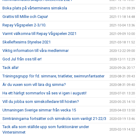
Boka plats på vårterminens simskola
2021-11-21 09:39
Grattis till Millie och Cajsa!
2021-11-18 14:48
Repay Vågspelen 2-3/10.
2021-10-04 13:36
Varmt välkomna till Repay Vågspelen 2021
2021-09-09 10:00
Skelleftesims Styrelse 2021
2021-03-18 11:52
Viktig information till våra medlemmar
2020-12-22 09:00
God Jul från oss till er!
2020-12-11 12:29
Tack alla!
2020-09-26 20:17
Träningsgrupp för fd. simmare, triatleter, swimrunfantaster
2020-08-31 09:43
Är du vuxen som vill lära dig simma?
2020-08-31 09:40
Ha ett härligt sommarlov så ses vi igen i augusti!
2020-07-01 13:20
Vill du jobba som simskolledare till hösten?
2020-05-25 14:10
Utmaningen Sverige simmar från vecka 15
2020-04-03 13:50
Simträningarna fortsätter och simskola som vanligt 21-22/3
2020-03-19 13:46
Tack alla som ställde upp som funktionärer under
2020-02-19 14:52
Vintersimmet