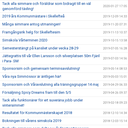
Tack alla simmare och föräldrar som bidragit till en väl
2020-01-27 17:05
genomförd tävling!
2019 års Kommunmästare i Skellefteå
2019-12-09 14:33
Många simmare antog utmaningen!
2019-11-20 07:31
Framgångsrik helg för Skelleftesim
2019-11-13 10:37
Simskola Vårterminen 2020
2019-10-15 13:58
Semesterstängt på kansliet under vecka 28-29
2019-07-05 16:28
Jättegrattis till vår Ellen Larsson och silverplatsen 50m Fjäril
2019-07-03 14:56
i Para- SM
Sponsorsim och gemensam terminsavslutning!
2019-05-14 08:53
Våra nya Simmössor är äntligen här!
2019-05-03 15:01
Sponsorsim och Våravslutning alla träningsgrupper 14 maj
2019-04-29 06:33
Försäljning Spicy Dreams fram till den 5/5
2019-04-26 09:37
Tack alla funktionärer för ert suveräna jobb under
2019-02-18 09:23
vintersimmet!
Resultatet för Kommunmästerskapet 2018
2018-12-10 14:34
Bokningen till vårens simskola 2019
2018-12-03 15:14