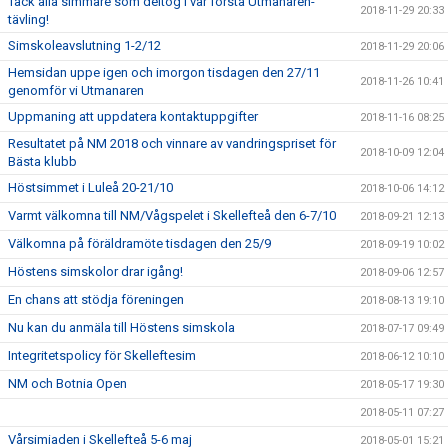
Tack alla simmare som deltog i vår första Utmanaren-
2018-11-29 20:33
tävling!
Simskoleavslutning 1-2/12
2018-11-29 20:06
Hemsidan uppe igen och imorgon tisdagen den 27/11
2018-11-26 10:41
genomför vi Utmanaren
Uppmaning att uppdatera kontaktuppgifter
2018-11-16 08:25
Resultatet på NM 2018 och vinnare av vandringspriset för
2018-10-09 12:04
Bästa klubb
Höstsimmet i Luleå 20-21/10
2018-10-06 14:12
Varmt välkomna till NM/Vågspelet i Skellefteå den 6-7/10
2018-09-21 12:13
Välkomna på föräldramöte tisdagen den 25/9
2018-09-19 10:02
Höstens simskolor drar igång!
2018-09-06 12:57
En chans att stödja föreningen
2018-08-13 19:10
Nu kan du anmäla till Höstens simskola
2018-07-17 09:49
Integritetspolicy för Skelleftesim
2018-06-12 10:10
NM och Botnia Open
2018-05-17 19:30
2018-05-11 07:27
Vårsimiaden i Skellefteå 5-6 maj
2018-05-01 15:21