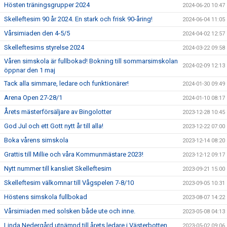
Hösten träningsgrupper 2024
2024-06-20 10:47
Skelleftesim 90 år 2024. En stark och frisk 90-åring!
2024-06-04 11:05
Vårsimiaden den 4-5/5
2024-04-02 12:57
Skelleftesims styrelse 2024
2024-03-22 09:58
Våren simskola är fullbokad! Bokning till sommarsimskolan
2024-02-09 12:13
öppnar den 1 maj
Tack alla simmare, ledare och funktionärer!
2024-01-30 09:49
Arena Open 27-28/1
2024-01-10 08:17
Årets mästerförsäljare av Bingolotter
2023-12-28 10:45
God Jul och ett Gott nytt år till alla!
2023-12-22 07:00
Boka vårens simskola
2023-12-14 08:20
Grattis till Millie och våra Kommunmästare 2023!
2023-12-12 09:17
Nytt nummer till kansliet Skelleftesim
2023-09-21 15:00
Skelleftesim välkomnar till Vågspelen 7-8/10
2023-09-05 10:31
Höstens simskola fullbokad
2023-08-07 14:22
Vårsimiaden med solsken både ute och inne.
2023-05-08 04:13
Linda Nedergård utnämnd till årets ledare i Västerbotten
2023-05-02 09:06