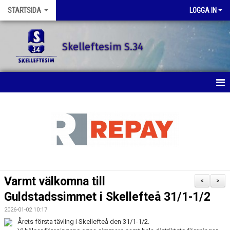
STARTSIDA
LOGGA IN
Skelleftesim S.34
STARTSIDA
SENASTE NYTT
SIMSKOLAN
SIMTRÄNING
Varmt välkomna till
<
>
TÄVLINGAR
Guldstadssimmet i Skellefteå 31/1-1/2
2026-01-02 10:17
KONTAKT
Årets första tävling i Skellefteå den 31/1-1/2.