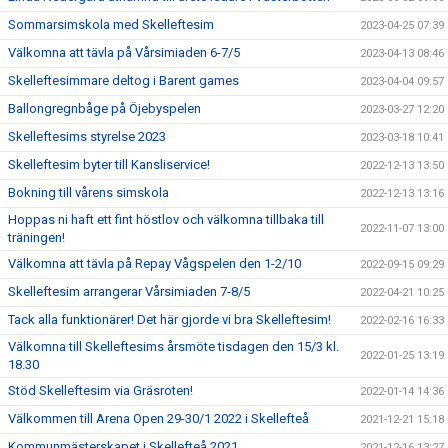
Sommarsimskola med Skelleftesim
2023-04-25 07:39
Välkomna att tävla på Vårsimiaden 6-7/5
2023-04-13 08:46
Skelleftesimmare deltog i Barent games
2023-04-04 09:57
Ballongregnbåge på Öjebyspelen
2023-03-27 12:20
Skelleftesims styrelse 2023
2023-03-18 10:41
Skelleftesim byter till Kansliservice!
2022-12-13 13:50
Bokning till vårens simskola
2022-12-13 13:16
Hoppas ni haft ett fint höstlov och välkomna tillbaka till
2022-11-07 13:00
träningen!
Välkomna att tävla på Repay Vågspelen den 1-2/10
2022-09-15 09:29
Skelleftesim arrangerar Vårsimiaden 7-8/5
2022-04-21 10:25
Tack alla funktionärer! Det här gjorde vi bra Skelleftesim!
2022-02-16 16:33
Välkomna till Skelleftesims årsmöte tisdagen den 15/3 kl.
2022-01-25 13:19
18.30
Stöd Skelleftesim via Gräsroten!
2022-01-14 14:36
Välkommen till Arena Open 29-30/1 2022 i Skellefteå
2021-12-21 15:18
Kommunmästerskapet i Skellefteå 2021
2021-12-16 13:27