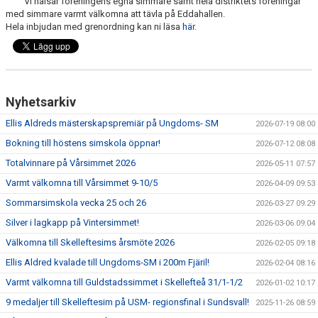
Vi hälsar föreningens egna simmare samt hela distriktets föreningar
KALENDER
med simmare varmt välkomna att tävla på Eddahallen.
Hela inbjudan med grenordning kan ni läsa
här
.
KLUBBKLÄDER
LEDIGA TJÄNSTER
Nyhetsarkiv
DOKUMENT
Ellis Aldreds mästerskapspremiär på Ungdoms- SM
2026-07-19 08:00
Bokning till höstens simskola öppnar!
2026-07-12 08:08
Totalvinnare på Vårsimmet 2026
2026-05-11 07:57
Varmt välkomna till Vårsimmet 9-10/5
2026-04-09 09:53
Sommarsimskola vecka 25 och 26
2026-03-27 09:29
Silver i lagkapp på Vintersimmet!
2026-03-06 09:04
Välkomna till Skelleftesims årsmöte 2026
2026-02-05 09:18
Ellis Aldred kvalade till Ungdoms-SM i 200m Fjäril!
2026-02-04 08:16
Varmt välkomna till Guldstadssimmet i Skellefteå 31/1-1/2
2026-01-02 10:17
9 medaljer till Skelleftesim på USM- regionsfinal i Sundsvall!
2025-11-26 08:59