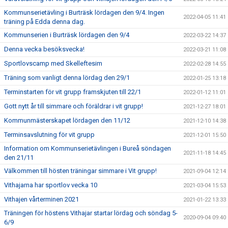
Kommunserietävling i Burträsk lördagen den 9/4. Ingen
2022-04-05 11:41
träning på Edda denna dag.
Kommunserien i Burträsk lördagen den 9/4
2022-03-22 14:37
Denna vecka besöksvecka!
2022-03-21 11:08
Sportlovscamp med Skelleftesim
2022-02-28 14:55
Träning som vanligt denna lördag den 29/1
2022-01-25 13:18
Terminstarten för vit grupp framskjuten till 22/1
2022-01-12 11:01
Gott nytt år till simmare och föräldrar i vit grupp!
2021-12-27 18:01
Kommunmästerskapet lördagen den 11/12
2021-12-10 14:38
Terminsavslutning för vit grupp
2021-12-01 15:50
Information om Kommunserietävlingen i Bureå söndagen
2021-11-18 14:45
den 21/11
Välkommen till hösten träningar simmare i Vit grupp!
2021-09-04 12:14
Vithajarna har sportlov vecka 10
2021-03-04 15:53
Vithajen vårterminen 2021
2021-01-22 13:33
Träningen för höstens Vithajar startar lördag och söndag 5-
2020-09-04 09:40
6/9