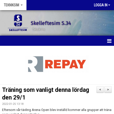
TEKNIKSIM
LOGGA IN
Skelleftesim S.34
Tekniksim
HEM
NYHETER
KALENDER
BILDGALLERI
Träning som vanligt denna lördag
<
>
DOKUMENT
den 29/1
2022-01-25 13:18
KONTAKT
Eftersom vår tävling Arena Open blev inställd kommer alla grupper att träna