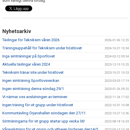
som vanligt denna lördag.
Nyhetsarkiv
Tävlingar för Tekniksim våren 2026
2026-01-06 12:25
Träningsuppehåll för Tekniksim under höstlovet
2024-10-21 10:34
Inga simträningar på Sportlovet
2024-02-12 09:54
Aktuella tävlingar våren 2024
2023-12-19 15:25
Tekniksim tränar inte under höstlovet
2023-10-21 10:53
Ingen simträning Sportlovsveckan
2023-03-03 17:19
Ingen simträning denna söndag 29/1
2023-01-26 09:25
Vi närmar oss avslutningen av terminen
2022-11-24 17:02
Ingen träning för vit grupp under Höstlovet
2022-10-31 10:08
Kommuntävling Örjanshallen söndagen den 27/11
2022-10-27 12:36
Simträningarna för vit grupp startar upp vecka 36!
2022-08-18 16:03
Våravslutning för vit grupp och vithajen lördagen den14/5
2022-05-13 15:24