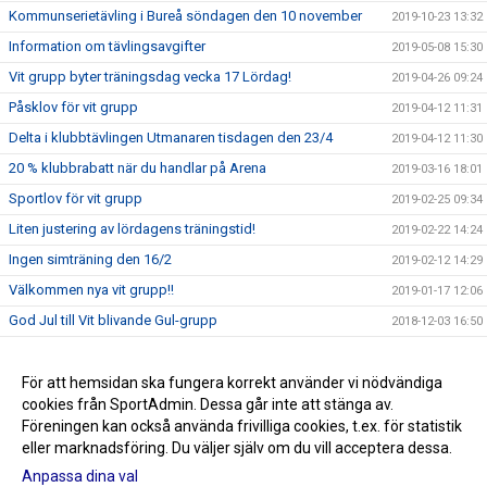
Kommunserietävling i Bureå söndagen den 10 november
2019-10-23 13:32
Information om tävlingsavgifter
2019-05-08 15:30
Vit grupp byter träningsdag vecka 17 Lördag!
2019-04-26 09:24
Påsklov för vit grupp
2019-04-12 11:31
Delta i klubbtävlingen Utmanaren tisdagen den 23/4
2019-04-12 11:30
20 % klubbrabatt när du handlar på Arena
2019-03-16 18:01
Sportlov för vit grupp
2019-02-25 09:34
Liten justering av lördagens träningstid!
2019-02-22 14:24
Ingen simträning den 16/2
2019-02-12 14:29
Välkommen nya vit grupp!!
2019-01-17 12:06
God Jul till Vit blivande Gul-grupp
2018-12-03 16:50
Träningsuppehåll under Höstlovet
2018-10-24 10:40
Ingen träning den 7/10
För att hemsidan ska fungera korrekt använder vi nödvändiga
2018-10-01 10:42
cookies från SportAdmin. Dessa går inte att stänga av.
Simträningar för vit grupp
2018-09-06 13:18
Föreningen kan också använda frivilliga cookies, t.ex. för statistik
eller marknadsföring. Du väljer själv om du vill acceptera dessa.
Anpassa dina val