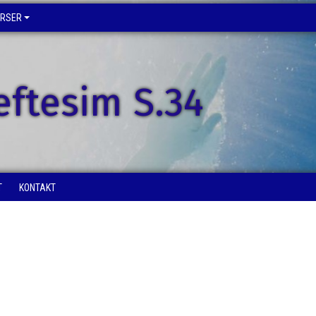
URSER
eftesim S.34
T
KONTAKT