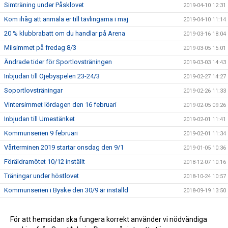
Simträning under Påsklovet
2019-04-10 12:31
Kom ihåg att anmäla er till tävlingarna i maj
2019-04-10 11:14
20 % klubbrabatt om du handlar på Arena
2019-03-16 18:04
Milsimmet på fredag 8/3
2019-03-05 15:01
Ändrade tider för Sportlovsträningen
2019-03-03 14:43
Inbjudan till Öjebyspelen 23-24/3
2019-02-27 14:27
Soportlovsträningar
2019-02-26 11:33
Vintersimmet lördagen den 16 februari
2019-02-05 09:26
Inbjudan till Umestänket
2019-02-01 11:41
Kommunserien 9 februari
2019-02-01 11:34
Vårterminen 2019 startar onsdag den 9/1
2019-01-05 10:36
Föräldramötet 10/12 inställt
2018-12-07 10:16
Träningar under höstlovet
2018-10-24 10:57
Kommunserien i Byske den 30/9 är inställd
2018-09-19 13:50
Träning vecka 33
2018-08-12 08:54
Äntligen träning igen
För att hemsidan ska fungera korrekt använder vi nödvändiga
2018-07-25 19:16