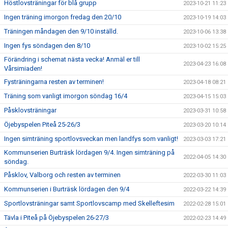
Höstlovsträningar för blå grupp
2023-10-21 11:23
Ingen träning imorgon fredag den 20/10
2023-10-19 14:03
Träningen måndagen den 9/10 inställd.
2023-10-06 13:38
Ingen fys söndagen den 8/10
2023-10-02 15:25
Förändring i schemat nästa vecka! Anmäl er till
2023-04-23 16:08
Vårsimiaden!
Fysträningarna resten av terminen!
2023-04-18 08:21
Träning som vanligt imorgon söndag 16/4
2023-04-15 15:03
Påsklovsträningar
2023-03-31 10:58
Öjebyspelen Piteå 25-26/3
2023-03-20 10:14
Ingen simträning sportlovsveckan men landfys som vanligt!
2023-03-03 17:21
Kommunserien Burträsk lördagen 9/4. Ingen simträning på
2022-04-05 14:30
söndag.
Påsklov, Valborg och resten av terminen
2022-03-30 11:03
Kommunserien i Burträsk lördagen den 9/4
2022-03-22 14:39
Sportlovsträningar samt Sportlovscamp med Skelleftesim
2022-02-28 15:01
Tävla i Piteå på Öjebyspelen 26-27/3
2022-02-23 14:49