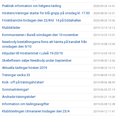
Praktisk information om helgens tävling
2020-09-24 14:41
Höstens träningar startar för blå grupp på onsdag kl. 17.30
2020-08-30 16:21
Föräldramöte lördagen den 22/8 kl. 14 på Eddahallen
2020-08-20 10:36
Klubbkläder
2019-12-15 14:12
Kommunserien i Bureå söndagen den 10 november
2019-10-23 13:31
Newbody beställningarna finns att hämta på kansliet från
2019-10-08 13:30
onsdagen den 9/10
Inbjudan till Höstsimmet i Luleå 19-20/10
2019-10-03 18:10
Skelleftesim säljer NewBody under September
2019-08-30 12:06
Aktuella tävlingar hösten 2019
2019-08-23 13:15
Träningar vecka 33
2019-08-09 14:25
Kick- off på träningshösten!
2019-08-06 08:49
Sommarträningar!
2019-06-05 07:19
Ändrade träningstider!
2019-05-21 13:30
Information om tävlingsavgifter
2019-05-08 15:28
Klubbtävlingen Utmanaren tisdagen den 23/4
2019-04-12 11:41