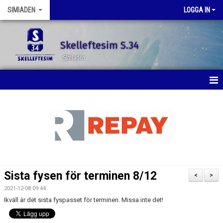
SIMIADEN
LOGGA IN
Skelleftesim S.34
Simiaden
HEM
NYHETER
KALENDER
BILDGALLERI
Sista fysen för terminen 8/12
<
>
DOKUMENT
2021-12-08 09:44
Ikväll är det sista fyspasset för terminen. Missa inte det!
KONTAKT