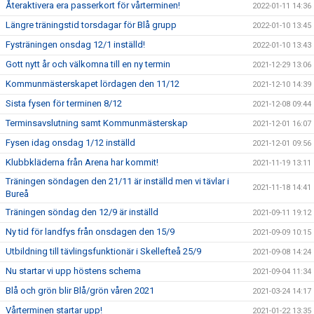
Återaktivera era passerkort för vårterminen!
2022-01-11 14:36
Längre träningstid torsdagar för Blå grupp
2022-01-10 13:45
Fysträningen onsdag 12/1 inställd!
2022-01-10 13:43
Gott nytt år och välkomna till en ny termin
2021-12-29 13:06
Kommunmästerskapet lördagen den 11/12
2021-12-10 14:39
Sista fysen för terminen 8/12
2021-12-08 09:44
Terminsavslutning samt Kommunmästerskap
2021-12-01 16:07
Fysen idag onsdag 1/12 inställd
2021-12-01 09:56
Klubbkläderna från Arena har kommit!
2021-11-19 13:11
Träningen söndagen den 21/11 är inställd men vi tävlar i
2021-11-18 14:41
Bureå
Träningen söndag den 12/9 är inställd
2021-09-11 19:12
Ny tid för landfys från onsdagen den 15/9
2021-09-09 10:15
Utbildning till tävlingsfunktionär i Skellefteå 25/9
2021-09-08 14:24
Nu startar vi upp höstens schema
2021-09-04 11:34
Blå och grön blir Blå/grön våren 2021
2021-03-24 14:17
Vårterminen startar upp!
2021-01-22 13:35