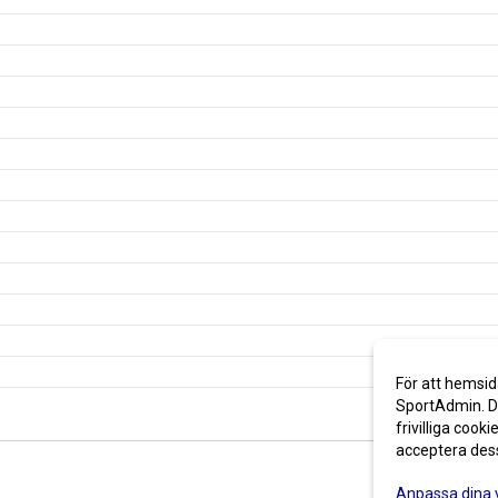
För att hemsid
SportAdmin. De
frivilliga cooki
acceptera des
Anpassa dina 