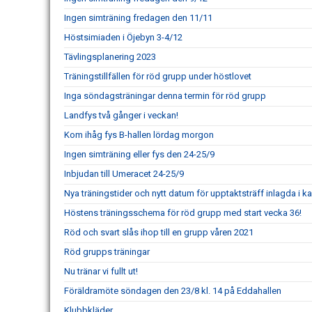
Ingen simträning fredagen den 11/11
Höstsimiaden i Öjebyn 3-4/12
Tävlingsplanering 2023
Träningstillfällen för röd grupp under höstlovet
Inga söndagsträningar denna termin för röd grupp
Landfys två gånger i veckan!
Kom ihåg fys B-hallen lördag morgon
Ingen simträning eller fys den 24-25/9
Inbjudan till Umeracet 24-25/9
Nya träningstider och nytt datum för upptaktsträff inlagda i k
Höstens träningsschema för röd grupp med start vecka 36!
Röd och svart slås ihop till en grupp våren 2021
Röd grupps träningar
Nu tränar vi fullt ut!
Föräldramöte söndagen den 23/8 kl. 14 på Eddahallen
Klubbkläder