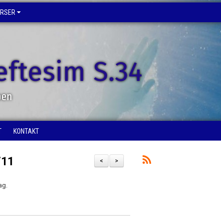
URSER
eftesim S.34
pen
T
KONTAKT
/11
<
>
ag.