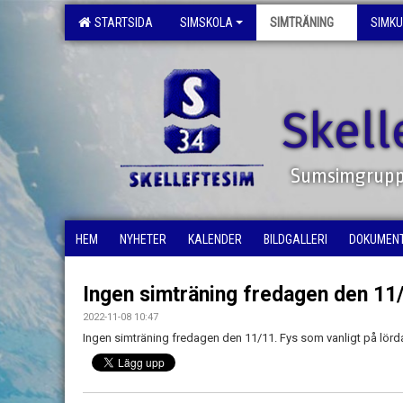
STARTSIDA
SIMSKOLA
SIMTRÄNING
SIMK
Skell
Sumsimgrup
HEM
NYHETER
KALENDER
BILDGALLERI
DOKUMEN
Ingen simträning fredagen den 11
2022-11-08 10:47
Ingen simträning fredagen den 11/11. Fys som vanligt på lörd