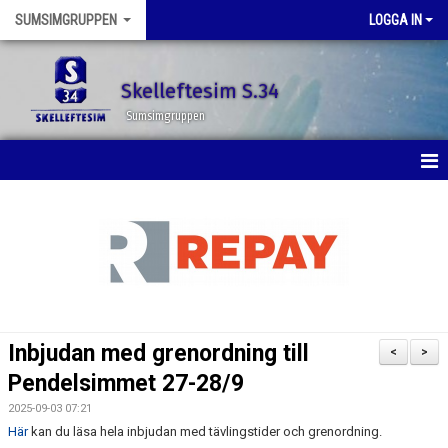
SUMSIMGRUPPEN
LOGGA IN
Skelleftesim S.34
Sumsimgruppen
HEM
NYHETER
KALENDER
BILDGALLERI
Inbjudan med grenordning till
<
>
DOKUMENT
Pendelsimmet 27-28/9
2025-09-03 07:21
KONTAKT
Här
kan du läsa hela inbjudan med tävlingstider och grenordning.