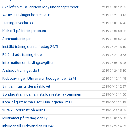
Skelleftesim Säljer NewBody under september
2019-08-30 12:05
Aktuella tävlingar hösten 2019
2019-08-23 13:13
Träningar vecka 33
2019-08-09 14:26
Kick off på träningshösten!
2019-08-06 08:32
Sommarträningar!
2019-06-05 07:23
Inställd träning denna fredag 24/5
2019-05-24 13:10
Förändrade träningstider!
2019-05-21 10:53
Information om tävlingsavgifter
2019-05-08 15:28
Ändrade träningstider!
2019-04-24 13:10
Klubbtävlingen Utmanaren tisdagen den 23/4
2019-04-12 11:45
Simträningar under påsklovet
2019-04-10 12:27
Söndagsträningarna inställda resten av terminen
2019-04-10 11:30
Kom ihåg att anmäla er till tävlingarna i maj!
2019-04-10 11:19
20 % klubbrabatt på Arena
2019-03-16 18:05
Milsimmet på fredag den 8/3
2019-03-05 15:03
Inbjudan till Öjebyspelen 23-24/3
2019-02-27 14:32