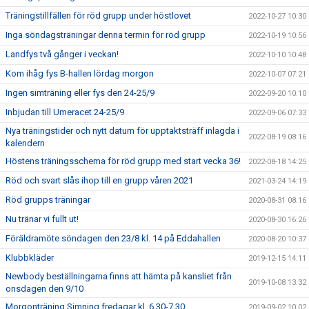
Träningstillfällen för röd grupp under höstlovet
2022-10-27 10:30
Inga söndagsträningar denna termin för röd grupp
2022-10-19 10:56
Landfys två gånger i veckan!
2022-10-10 10:48
Kom ihåg fys B-hallen lördag morgon
2022-10-07 07:21
Ingen simträning eller fys den 24-25/9
2022-09-20 10:10
Inbjudan till Umeracet 24-25/9
2022-09-06 07:33
Nya träningstider och nytt datum för upptaktsträff inlagda i
2022-08-19 08:16
kalendern
Höstens träningsschema för röd grupp med start vecka 36!
2022-08-18 14:25
Röd och svart slås ihop till en grupp våren 2021
2021-03-24 14:19
Röd grupps träningar
2020-08-31 08:16
Nu tränar vi fullt ut!
2020-08-30 16:26
Föräldramöte söndagen den 23/8 kl. 14 på Eddahallen
2020-08-20 10:37
Klubbkläder
2019-12-15 14:11
Newbody beställningarna finns att hämta på kansliet från
2019-10-08 13:32
onsdagen den 9/10
Morgonträning Simning fredagar kl. 6.30-7.30
2019-09-02 10:02