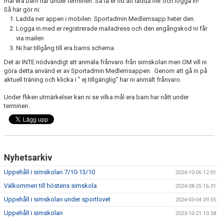
mål era barn når under terminen. Så ta er tid att ladda ner och logga in!
Så här gör ni:
Ladda ner appen i mobilen. Sportadmin Medlemsapp heter den.
Logga in med er registrerade mailadress och den engångskod ni får
via mailen
Ni har tillgång till era barns schema.
Det är INTE nödvändigt att anmäla frånvaro från simskolan men OM vill ni
göra detta använd er av Sportadmin Medlemsappen. Genom att gå in på
aktuell träning och klicka i " ej tillgänglig" har ni anmält frånvaro.
Under fliken utmärkelser kan ni se vilka mål era barn har nått under
terminen.
Nyhetsarkiv
Uppehåll i simskolan 7/10-13/10
2024-10-06 12:01
Välkommen till höstens simskola
2024-08-25 16:31
Uppehåll i simskolan under sportlovet
2024-03-04 09:55
Uppehåll i simskolan
2023-10-21 10:58