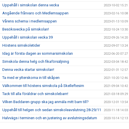
Uppehåll i simskolan denna vecka
2023-10-02 15:21
Angående frånvaro och Medlemsappen
2023-02-16 10:08
Vårens schema i medlemsappen
2023-01-13 10:09
Besöksvecka på simskolan!
2022-10-24 13:30
Uppehåll i simskolan vecka 39
2022-09-26 14:20
Höstens simskoletider
2022-09-07 13:24
Idag är första dagen av sommarsimskolan
2022-06-20 07:27
Simskola denna helg och fikaförsäljning
2022-03-04 18:42
Denna vecka startar simskolan!
2022-01-31 12:57
Ta med er ytterskorna in till skåpen
2021-10-20 12:46
Välkommen till höstens simskola på Skelleftesim
2021-09-04 10:42
Tack till alla föräldrar och simskolebarn!
2021-03-18 09:29
Vilken Baddaren-grupp ska jag anmäla mitt barn till?
2020-12-01 13:54
Uppehåll till helgen och sedan simskoleavslutning 28-29/11
2020-11-18 14:03
Halvvägs i terminen och en justering av avslutningsdatum
2020-10-14 12:13
Höstens simskola startar den 5-6/9
2020-08-25 11:56