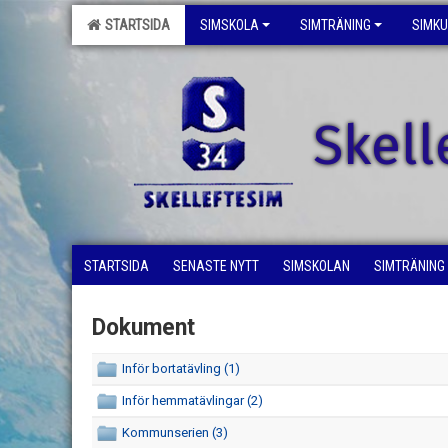
STARTSIDA
SIMSKOLA
SIMTRÄNING
SIMK
Skell
STARTSIDA
SENASTE NYTT
SIMSKOLAN
SIMTRÄNING
Dokument
Inför bortatävling (1)
Inför hemmatävlingar (2)
Kommunserien (3)