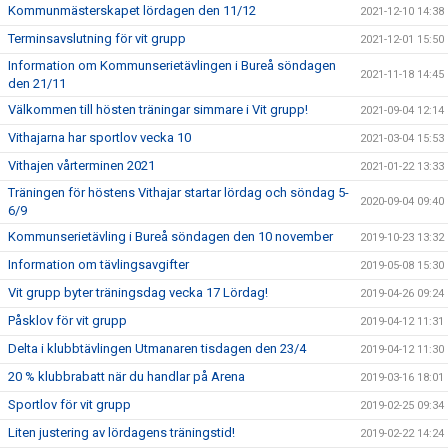
Kommunmästerskapet lördagen den 11/12
2021-12-10 14:38
Terminsavslutning för vit grupp
2021-12-01 15:50
Information om Kommunserietävlingen i Bureå söndagen
2021-11-18 14:45
den 21/11
Välkommen till hösten träningar simmare i Vit grupp!
2021-09-04 12:14
Vithajarna har sportlov vecka 10
2021-03-04 15:53
Vithajen vårterminen 2021
2021-01-22 13:33
Träningen för höstens Vithajar startar lördag och söndag 5-
2020-09-04 09:40
6/9
Kommunserietävling i Bureå söndagen den 10 november
2019-10-23 13:32
Information om tävlingsavgifter
2019-05-08 15:30
Vit grupp byter träningsdag vecka 17 Lördag!
2019-04-26 09:24
Påsklov för vit grupp
2019-04-12 11:31
Delta i klubbtävlingen Utmanaren tisdagen den 23/4
2019-04-12 11:30
20 % klubbrabatt när du handlar på Arena
2019-03-16 18:01
Sportlov för vit grupp
2019-02-25 09:34
Liten justering av lördagens träningstid!
2019-02-22 14:24