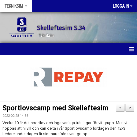
TEKNIKSIM
LOGGA IN
Skelleftesim S.34
Tekniksim
HEM
NYHETER
KALENDER
BILDGALLERI
Sportlovscamp med Skelleftesim
<
>
DOKUMENT
2022-02-28 14:55
Vecka 10 är det sportlov och inga vanliga träningar för vit grupp. Men vi
KONTAKT
hoppas att ni vill och kan delta i vår Sportlovscamp lördagen den 12/3.
Ledare under dagen är simmare från svart grupp.