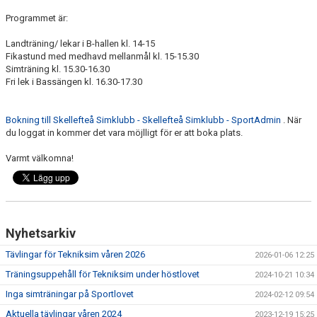
Programmet är:
Landträning/ lekar i B-hallen kl. 14-15
Fikastund med medhavd mellanmål kl. 15-15.30
Simträning kl. 15.30-16.30
Fri lek i Bassängen kl. 16.30-17.30
Bokning till Skellefteå Simklubb - Skellefteå Simklubb - SportAdmin
. När
du loggat in kommer det vara möjlligt för er att boka plats.
Varmt välkomna!
Nyhetsarkiv
Tävlingar för Tekniksim våren 2026
2026-01-06 12:25
Träningsuppehåll för Tekniksim under höstlovet
2024-10-21 10:34
Inga simträningar på Sportlovet
2024-02-12 09:54
Aktuella tävlingar våren 2024
2023-12-19 15:25