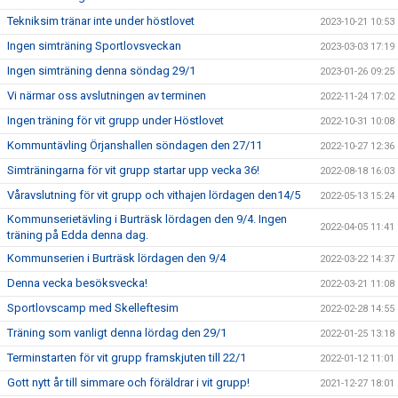
Tekniksim tränar inte under höstlovet
2023-10-21 10:53
Ingen simträning Sportlovsveckan
2023-03-03 17:19
Ingen simträning denna söndag 29/1
2023-01-26 09:25
Vi närmar oss avslutningen av terminen
2022-11-24 17:02
Ingen träning för vit grupp under Höstlovet
2022-10-31 10:08
Kommuntävling Örjanshallen söndagen den 27/11
2022-10-27 12:36
Simträningarna för vit grupp startar upp vecka 36!
2022-08-18 16:03
Våravslutning för vit grupp och vithajen lördagen den14/5
2022-05-13 15:24
Kommunserietävling i Burträsk lördagen den 9/4. Ingen
2022-04-05 11:41
träning på Edda denna dag.
Kommunserien i Burträsk lördagen den 9/4
2022-03-22 14:37
Denna vecka besöksvecka!
2022-03-21 11:08
Sportlovscamp med Skelleftesim
2022-02-28 14:55
Träning som vanligt denna lördag den 29/1
2022-01-25 13:18
Terminstarten för vit grupp framskjuten till 22/1
2022-01-12 11:01
Gott nytt år till simmare och föräldrar i vit grupp!
2021-12-27 18:01