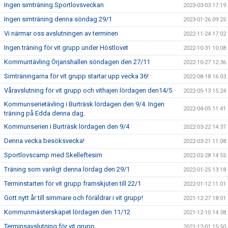
Ingen simträning Sportlovsveckan
2023-03-03 17:19
Ingen simträning denna söndag 29/1
2023-01-26 09:25
Vi närmar oss avslutningen av terminen
2022-11-24 17:02
Ingen träning för vit grupp under Höstlovet
2022-10-31 10:08
Kommuntävling Örjanshallen söndagen den 27/11
2022-10-27 12:36
Simträningarna för vit grupp startar upp vecka 36!
2022-08-18 16:03
Våravslutning för vit grupp och vithajen lördagen den14/5
2022-05-13 15:24
Kommunserietävling i Burträsk lördagen den 9/4. Ingen
2022-04-05 11:41
träning på Edda denna dag.
Kommunserien i Burträsk lördagen den 9/4
2022-03-22 14:37
Denna vecka besöksvecka!
2022-03-21 11:08
Sportlovscamp med Skelleftesim
2022-02-28 14:55
Träning som vanligt denna lördag den 29/1
2022-01-25 13:18
Terminstarten för vit grupp framskjuten till 22/1
2022-01-12 11:01
Gott nytt år till simmare och föräldrar i vit grupp!
2021-12-27 18:01
Kommunmästerskapet lördagen den 11/12
2021-12-10 14:38
Terminsavslutning för vit grupp
2021-12-01 15:50