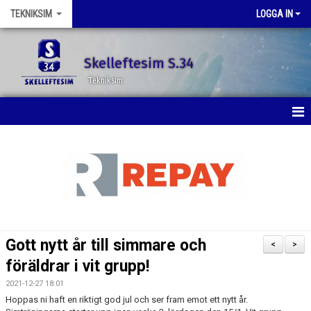
TEKNIKSIM
LOGGA IN
Skelleftesim S.34
Tekniksim
HEM
NYHETER
KALENDER
BILDGALLERI
Gott nytt år till simmare och
<
>
DOKUMENT
föräldrar i vit grupp!
2021-12-27 18:01
KONTAKT
Hoppas ni haft en riktigt god jul och ser fram emot ett nytt år.