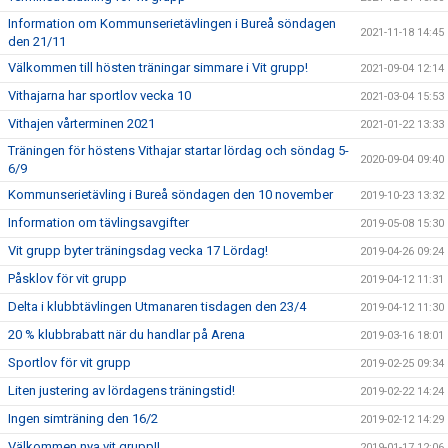
Information om Kommunserietävlingen i Bureå söndagen
2021-11-18 14:45
den 21/11
Välkommen till hösten träningar simmare i Vit grupp!
2021-09-04 12:14
Vithajarna har sportlov vecka 10
2021-03-04 15:53
Vithajen vårterminen 2021
2021-01-22 13:33
Träningen för höstens Vithajar startar lördag och söndag 5-
2020-09-04 09:40
6/9
Kommunserietävling i Bureå söndagen den 10 november
2019-10-23 13:32
Information om tävlingsavgifter
2019-05-08 15:30
Vit grupp byter träningsdag vecka 17 Lördag!
2019-04-26 09:24
Påsklov för vit grupp
2019-04-12 11:31
Delta i klubbtävlingen Utmanaren tisdagen den 23/4
2019-04-12 11:30
20 % klubbrabatt när du handlar på Arena
2019-03-16 18:01
Sportlov för vit grupp
2019-02-25 09:34
Liten justering av lördagens träningstid!
2019-02-22 14:24
Ingen simträning den 16/2
2019-02-12 14:29
Välkommen nya vit grupp!!
2019-01-17 12:06