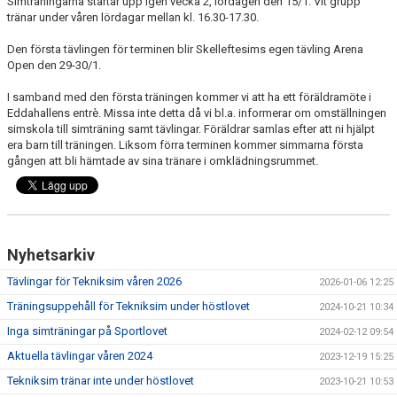
Simträningarna startar upp igen vecka 2, lördagen den 15/1. Vit grupp
tränar under våren lördagar mellan kl. 16.30-17.30.
Den första tävlingen för terminen blir Skelleftesims egen tävling Arena
Open den 29-30/1.
I samband med den första träningen kommer vi att ha ett föräldramöte i
Eddahallens entrè. Missa inte detta då vi bl.a. informerar om omställningen
simskola till simträning samt tävlingar. Föräldrar samlas efter att ni hjälpt
era barn till träningen. Liksom förra terminen kommer simmarna första
gången att bli hämtade av sina tränare i omklädningsrummet.
Nyhetsarkiv
Tävlingar för Tekniksim våren 2026
2026-01-06 12:25
Träningsuppehåll för Tekniksim under höstlovet
2024-10-21 10:34
Inga simträningar på Sportlovet
2024-02-12 09:54
Aktuella tävlingar våren 2024
2023-12-19 15:25
Tekniksim tränar inte under höstlovet
2023-10-21 10:53