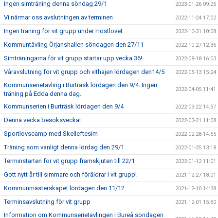
Ingen simträning denna söndag 29/1
2023-01-26 09:25
Vi närmar oss avslutningen av terminen
2022-11-24 17:02
Ingen träning för vit grupp under Höstlovet
2022-10-31 10:08
Kommuntävling Örjanshallen söndagen den 27/11
2022-10-27 12:36
Simträningarna för vit grupp startar upp vecka 36!
2022-08-18 16:03
Våravslutning för vit grupp och vithajen lördagen den14/5
2022-05-13 15:24
Kommunserietävling i Burträsk lördagen den 9/4. Ingen
2022-04-05 11:41
träning på Edda denna dag.
Kommunserien i Burträsk lördagen den 9/4
2022-03-22 14:37
Denna vecka besöksvecka!
2022-03-21 11:08
Sportlovscamp med Skelleftesim
2022-02-28 14:55
Träning som vanligt denna lördag den 29/1
2022-01-25 13:18
Terminstarten för vit grupp framskjuten till 22/1
2022-01-12 11:01
Gott nytt år till simmare och föräldrar i vit grupp!
2021-12-27 18:01
Kommunmästerskapet lördagen den 11/12
2021-12-10 14:38
Terminsavslutning för vit grupp
2021-12-01 15:50
Information om Kommunserietävlingen i Bureå söndagen