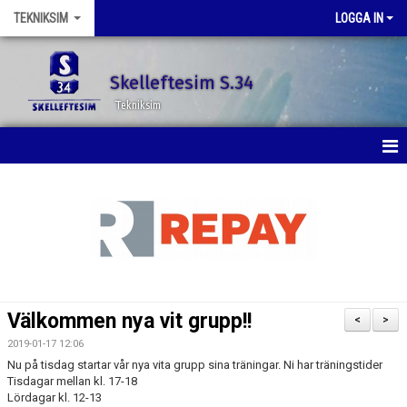
TEKNIKSIM
LOGGA IN
Skelleftesim S.34
Tekniksim
HEM
NYHETER
KALENDER
BILDGALLERI
Välkommen nya vit grupp!!
<
>
DOKUMENT
2019-01-17 12:06
Nu på tisdag startar vår nya vita grupp sina träningar. Ni har träningstider
KONTAKT
Tisdagar mellan kl. 17-18
Lördagar kl. 12-13