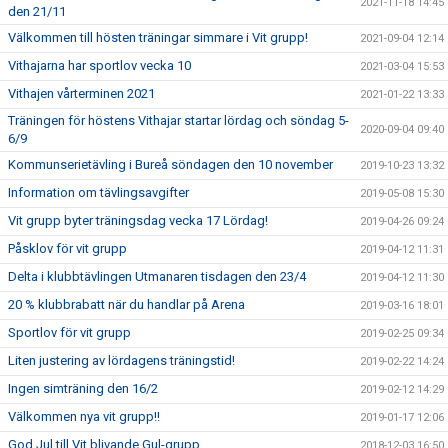
2021-11-18 14:45
den 21/11
Välkommen till hösten träningar simmare i Vit grupp!
2021-09-04 12:14
Vithajarna har sportlov vecka 10
2021-03-04 15:53
Vithajen vårterminen 2021
2021-01-22 13:33
Träningen för höstens Vithajar startar lördag och söndag 5-
2020-09-04 09:40
6/9
Kommunserietävling i Bureå söndagen den 10 november
2019-10-23 13:32
Information om tävlingsavgifter
2019-05-08 15:30
Vit grupp byter träningsdag vecka 17 Lördag!
2019-04-26 09:24
Påsklov för vit grupp
2019-04-12 11:31
Delta i klubbtävlingen Utmanaren tisdagen den 23/4
2019-04-12 11:30
20 % klubbrabatt när du handlar på Arena
2019-03-16 18:01
Sportlov för vit grupp
2019-02-25 09:34
Liten justering av lördagens träningstid!
2019-02-22 14:24
Ingen simträning den 16/2
2019-02-12 14:29
Välkommen nya vit grupp!!
2019-01-17 12:06
God Jul till Vit blivande Gul-grupp
2018-12-03 16:50