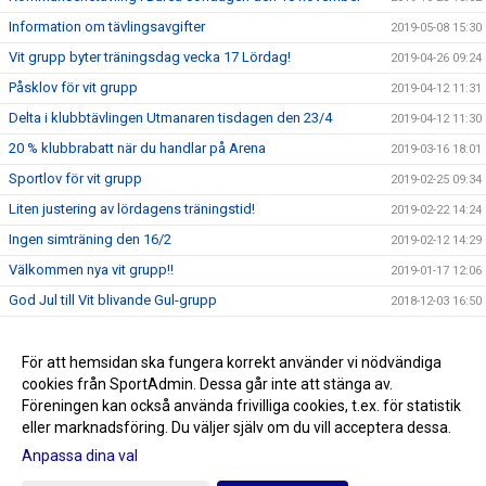
Information om tävlingsavgifter
2019-05-08 15:30
Vit grupp byter träningsdag vecka 17 Lördag!
2019-04-26 09:24
Påsklov för vit grupp
2019-04-12 11:31
Delta i klubbtävlingen Utmanaren tisdagen den 23/4
2019-04-12 11:30
20 % klubbrabatt när du handlar på Arena
2019-03-16 18:01
Sportlov för vit grupp
2019-02-25 09:34
Liten justering av lördagens träningstid!
2019-02-22 14:24
Ingen simträning den 16/2
2019-02-12 14:29
Välkommen nya vit grupp!!
2019-01-17 12:06
God Jul till Vit blivande Gul-grupp
2018-12-03 16:50
Träningsuppehåll under Höstlovet
2018-10-24 10:40
Ingen träning den 7/10
För att hemsidan ska fungera korrekt använder vi nödvändiga
2018-10-01 10:42
cookies från SportAdmin. Dessa går inte att stänga av.
Simträningar för vit grupp
2018-09-06 13:18
Föreningen kan också använda frivilliga cookies, t.ex. för statistik
eller marknadsföring. Du väljer själv om du vill acceptera dessa.
Anpassa dina val
Cookie-inställningar
Gå till Webbversion