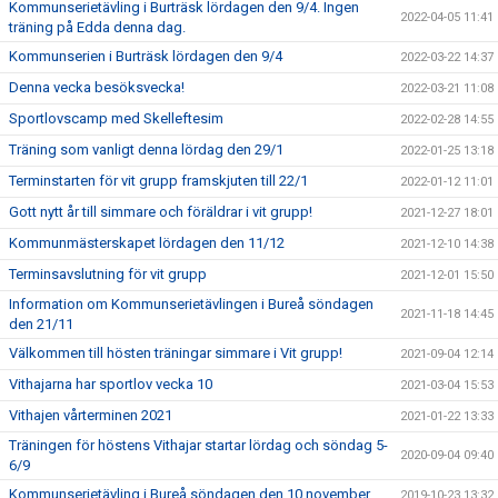
Kommunserietävling i Burträsk lördagen den 9/4. Ingen
2022-04-05 11:41
träning på Edda denna dag.
Kommunserien i Burträsk lördagen den 9/4
2022-03-22 14:37
Denna vecka besöksvecka!
2022-03-21 11:08
Sportlovscamp med Skelleftesim
2022-02-28 14:55
Träning som vanligt denna lördag den 29/1
2022-01-25 13:18
Terminstarten för vit grupp framskjuten till 22/1
2022-01-12 11:01
Gott nytt år till simmare och föräldrar i vit grupp!
2021-12-27 18:01
Kommunmästerskapet lördagen den 11/12
2021-12-10 14:38
Terminsavslutning för vit grupp
2021-12-01 15:50
Information om Kommunserietävlingen i Bureå söndagen
2021-11-18 14:45
den 21/11
Välkommen till hösten träningar simmare i Vit grupp!
2021-09-04 12:14
Vithajarna har sportlov vecka 10
2021-03-04 15:53
Vithajen vårterminen 2021
2021-01-22 13:33
Träningen för höstens Vithajar startar lördag och söndag 5-
2020-09-04 09:40
6/9
Kommunserietävling i Bureå söndagen den 10 november
2019-10-23 13:32