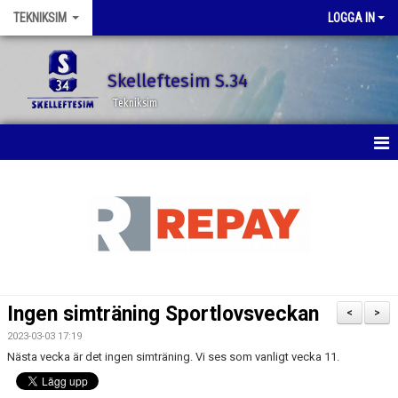
TEKNIKSIM
LOGGA IN
Skelleftesim S.34
Tekniksim
HEM
NYHETER
KALENDER
BILDGALLERI
Ingen simträning Sportlovsveckan
<
>
DOKUMENT
2023-03-03 17:19
Nästa vecka är det ingen simträning. Vi ses som vanligt vecka 11.
KONTAKT