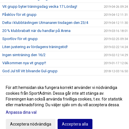
Vit grupp byter träningsdag vecka 17 Lördag!
2019-04-26 09:24
Påsklov för vit grupp
2019-04-12 11:31
Delta i klubbtävlingen Utmanaren tisdagen den 23/4
2019-04-12 11:30
20 % klubbrabatt när du handlar på Arena
2019-03-16 18:01
Sportlov för vit grupp
2019-02-25 09:34
Liten justering av lördagens träningstid!
2019-02-22 14:24
Ingen simträning den 16/2
2019-02-12 14:29
Välkommen nya vit grupp!!
2019-01-17 12:06
God Jul till Vit blivande Gul-grupp
2018-12-03 16:50
Träningsuppehåll under Höstlovet
2018-10-24 10:40
Ingen träning den 7/10
För att hemsidan ska fungera korrekt använder vi nödvändiga
2018-10-01 10:42
cookies från SportAdmin. Dessa går inte att stänga av.
Simträningar för vit grupp
2018-09-06 13:18
Föreningen kan också använda frivilliga cookies, t.ex. för statistik
eller marknadsföring. Du väljer själv om du vill acceptera dessa.
Anpassa dina val
Cookie-inställningar
Gå till Webbversion
Acceptera nödvändiga
Acceptera alla