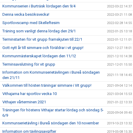
Kommunserien i Burträsk lördagen den 9/4
2022-03-22 14:37
Denna vecka besöksvecka!
2022-03-21 11:08
Sportlovscamp med Skelleftesim
2022-02-28 14:55
Träning som vanligt denna lördag den 29/1
2022-01-25 13:18
Terminstarten för vit grupp framskjuten till 22/1
2022-01-12 11:01
Gott nytt år till simmare och föräldrar i vit grupp!
2021-12-27 18:01
Kommunmästerskapet lördagen den 11/12
2021-12-10 14:38
Terminsavslutning för vit grupp
2021-12-01 15:50
Information om Kommunserietävlingen i Bureå söndagen
2021-11-18 14:45
den 21/11
Välkommen till hösten träningar simmare i Vit grupp!
2021-09-04 12:14
Vithajarna har sportlov vecka 10
2021-03-04 15:53
Vithajen vårterminen 2021
2021-01-22 13:33
Träningen för höstens Vithajar startar lördag och söndag 5-
2020-09-04 09:40
6/9
Kommunserietävling i Bureå söndagen den 10 november
2019-10-23 13:32
Information om tävlingsavgifter
2019-05-08 15:30