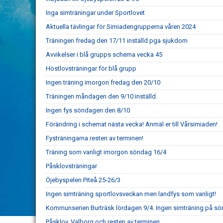
Inga simträningar under Sportlovet
Aktuella tävlingar för Simiadengrupperna våren 2024
Träningen fredag den 17/11 inställd pga sjukdom
Avvikelser i blå grupps schema vecka 45
Höstlovsträningar för blå grupp
Ingen träning imorgon fredag den 20/10
Träningen måndagen den 9/10 inställd.
Ingen fys söndagen den 8/10
Förändring i schemat nästa vecka! Anmäl er till Vårsimiaden!
Fysträningarna resten av terminen!
Träning som vanligt imorgon söndag 16/4
Påsklovsträningar
Öjebyspelen Piteå 25-26/3
Ingen simträning sportlovsveckan men landfys som vanligt!
Kommunserien Burträsk lördagen 9/4. Ingen simträning på sö
Påsklov, Valborg och resten av terminen