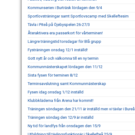
Kommunserien i Burträsk lördagen den 9/4
Sportlovsträningar samt Sportlovscamp med Skelleftesim
Tävla i Piteå på Öjebyspelen 26-27/3
Återaktivera era passerkort för vårterminen!
Längre träningstid torsdagar för Blå grupp
Fysträningen onsdag 12/1 inställd!
Gott nytt år och välkomna till en ny termin
Kommunmästerskapet lördagen den 11/12
Sista fysen för terminen 8/12
Terminsavslutning samt Kommunmästerskap
Fysen idag onsdag 1/12 inställd
Klubbkläderna från Arena har kommit!
Träningen söndagen den 21/11 är inställd men vi tävlar i Bureå
Träningen söndag den 12/9 är inställd
Ny tid för landfys från onsdagen den 15/9
Utbildning till tävlingsfunktionär i Skellefteå 25/9