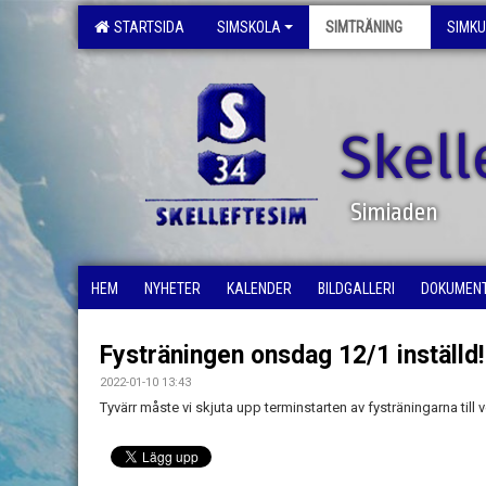
STARTSIDA
SIMSKOLA
SIMTRÄNING
SIMK
Skell
Simiaden
HEM
NYHETER
KALENDER
BILDGALLERI
DOKUMEN
Fysträningen onsdag 12/1 inställd!
2022-01-10 13:43
Tyvärr måste vi skjuta upp terminstarten av fysträningarna till 