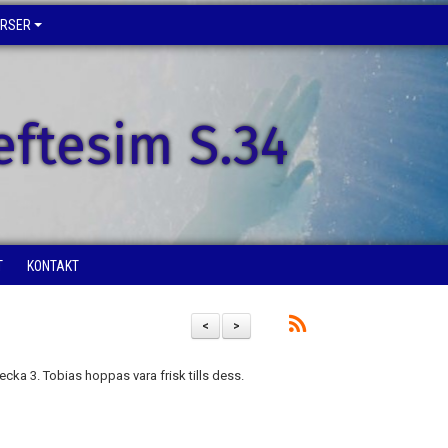
URSER
eftesim S.34
T
KONTAKT
<
>
vecka 3. Tobias hoppas vara frisk tills dess.