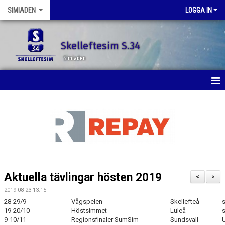
SIMIADEN
LOGGA IN
Skelleftesim S.34
Simiaden
HEM
NYHETER
KALENDER
BILDGALLERI
Aktuella tävlingar hösten 2019
<
>
DOKUMENT
2019-08-23 13:15
28-29/9
Vågspelen
Skellefteå
s
KONTAKT
19-20/10
Höstsimmet
Luleå
s
9-10/11
Regionsfinaler SumSim
Sundsvall