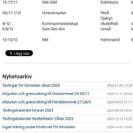
13-17/11
SM/JSM
Eskilstuna
30/11-1/12
Höstsimiaden
Piteå
B
Öjebyn
8/12
Kommunmästerskap
Skellefteå
s
6-8/12
Sum-Sim riks
Umeå
13-15/12
NM
Härnösand
Nyhetsarkiv
Tävlingar för Simiaden våren 2026
2026-01-06 12:28
Inbjudan och grenordning till Höstsimmet 29-30/11
2025-11-11 08:54
Inbjudan och grenordning till Pendelsimmet 27-28/9
2025-09-03 07:17
Tävlingskalender hösten 2025
2025-08-25 09:43
Tävlingskalender Skelleftesim Våren 2025
2024-12-12 10:53
Ingen träning under höstlovet för Simiaden
2024-10-21 10:36