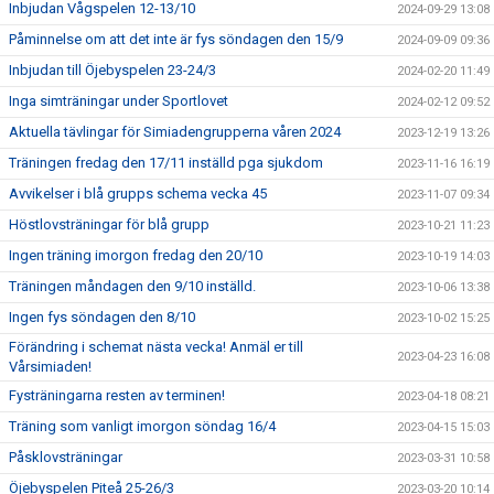
Inbjudan Vågspelen 12-13/10
2024-09-29 13:08
Påminnelse om att det inte är fys söndagen den 15/9
2024-09-09 09:36
Inbjudan till Öjebyspelen 23-24/3
2024-02-20 11:49
Inga simträningar under Sportlovet
2024-02-12 09:52
Aktuella tävlingar för Simiadengrupperna våren 2024
2023-12-19 13:26
Träningen fredag den 17/11 inställd pga sjukdom
2023-11-16 16:19
Avvikelser i blå grupps schema vecka 45
2023-11-07 09:34
Höstlovsträningar för blå grupp
2023-10-21 11:23
Ingen träning imorgon fredag den 20/10
2023-10-19 14:03
Träningen måndagen den 9/10 inställd.
2023-10-06 13:38
Ingen fys söndagen den 8/10
2023-10-02 15:25
Förändring i schemat nästa vecka! Anmäl er till
2023-04-23 16:08
Vårsimiaden!
Fysträningarna resten av terminen!
2023-04-18 08:21
Träning som vanligt imorgon söndag 16/4
2023-04-15 15:03
Påsklovsträningar
2023-03-31 10:58
Öjebyspelen Piteå 25-26/3
2023-03-20 10:14