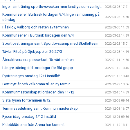
Ingen simträning sportlovsveckan men landfys som vanligt!
2023-03-03 17:21
Kommunserien Burträsk lördagen 9/4. Ingen simträning på
2022-04-05 14:30
söndag.
Påsklov, Valborg och resten av terminen
2022-03-30 11:03
Kommunserien i Burträsk lördagen den 9/4
2022-03-22 14:39
Sportlovsträningar samt Sportlovscamp med Skelleftesim
2022-02-28 15:01
Tävla i Piteå på Öjebyspelen 26-27/3
2022-02-23 14:49
Återaktivera era passerkort för vårterminen!
2022-01-11 14:36
Längre träningstid torsdagar för Blå grupp
2022-01-10 13:45
Fysträningen onsdag 12/1 inställd!
2022-01-10 13:43
Gott nytt år och välkomna till en ny termin
2021-12-29 13:06
Kommunmästerskapet lördagen den 11/12
2021-12-10 14:39
Sista fysen för terminen 8/12
2021-12-08 09:44
Terminsavslutning samt Kommunmästerskap
2021-12-01 16:07
Fysen idag onsdag 1/12 inställd
2021-12-01 09:56
Klubbkläderna från Arena har kommit!
2021-11-19 13:11