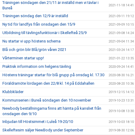
Träningen söndagen den 21/11 är inställd men vi tävlar i
2021-11-18 14:41
Bureå
Träningen söndag den 12/9 är inställd
2021-09-11 19:12
Ny tid för landfys från onsdagen den 15/9
2021-09-09 10:15
Utbildning till tävlingsfunktionär i Skellefteå 25/9
2021-09-08 14:24
Nu startar vi upp höstens schema
2021-09-04 11:34
Blå och grön blir Blå/grön våren 2021
2021-03-24 14:17
Vårterminen startar upp!
2021-01-22 13:35
Praktisk information om helgens tävling
2020-09-24 14:41
Höstens träningar startar för blå grupp på onsdag kl. 17.30
2020-08-30 16:21
Föräldramöte lördagen den 22/8 kl. 14 på Eddahallen
2020-08-20 10:36
Klubbkläder
2019-12-15 14:12
Kommunserien i Bureå söndagen den 10 november
2019-10-23 13:31
Newbody beställningarna finns att hämta på kansliet från
2019-10-08 13:30
onsdagen den 9/10
Inbjudan till Höstsimmet i Luleå 19-20/10
2019-10-03 18:10
Skelleftesim säljer NewBody under September
2019-08-30 12:06