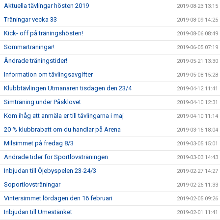
Aktuella tävlingar hösten 2019
2019-08-23 13:15
Träningar vecka 33
2019-08-09 14:25
Kick- off på träningshösten!
2019-08-06 08:49
Sommarträningar!
2019-06-05 07:19
Ändrade träningstider!
2019-05-21 13:30
Information om tävlingsavgifter
2019-05-08 15:28
Klubbtävlingen Utmanaren tisdagen den 23/4
2019-04-12 11:41
Simträning under Påsklovet
2019-04-10 12:31
Kom ihåg att anmäla er till tävlingarna i maj
2019-04-10 11:14
20 % klubbrabatt om du handlar på Arena
2019-03-16 18:04
Milsimmet på fredag 8/3
2019-03-05 15:01
Ändrade tider för Sportlovsträningen
2019-03-03 14:43
Inbjudan till Öjebyspelen 23-24/3
2019-02-27 14:27
Soportlovsträningar
2019-02-26 11:33
Vintersimmet lördagen den 16 februari
2019-02-05 09:26
Inbjudan till Umestänket
2019-02-01 11:41