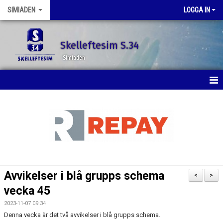
SIMIADEN
LOGGA IN
Skelleftesim S.34
Simiaden
HEM
NYHETER
KALENDER
BILDGALLERI
Avvikelser i blå grupps schema
<
>
DOKUMENT
vecka 45
2023-11-07 09:34
KONTAKT
Denna vecka är det två avvikelser i blå grupps schema.