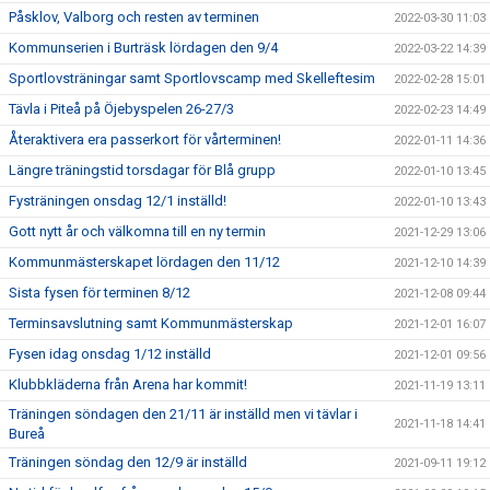
Påsklov, Valborg och resten av terminen
2022-03-30 11:03
Kommunserien i Burträsk lördagen den 9/4
2022-03-22 14:39
Sportlovsträningar samt Sportlovscamp med Skelleftesim
2022-02-28 15:01
Tävla i Piteå på Öjebyspelen 26-27/3
2022-02-23 14:49
Återaktivera era passerkort för vårterminen!
2022-01-11 14:36
Längre träningstid torsdagar för Blå grupp
2022-01-10 13:45
Fysträningen onsdag 12/1 inställd!
2022-01-10 13:43
Gott nytt år och välkomna till en ny termin
2021-12-29 13:06
Kommunmästerskapet lördagen den 11/12
2021-12-10 14:39
Sista fysen för terminen 8/12
2021-12-08 09:44
Terminsavslutning samt Kommunmästerskap
2021-12-01 16:07
Fysen idag onsdag 1/12 inställd
2021-12-01 09:56
Klubbkläderna från Arena har kommit!
2021-11-19 13:11
Träningen söndagen den 21/11 är inställd men vi tävlar i
2021-11-18 14:41
Bureå
Träningen söndag den 12/9 är inställd
2021-09-11 19:12