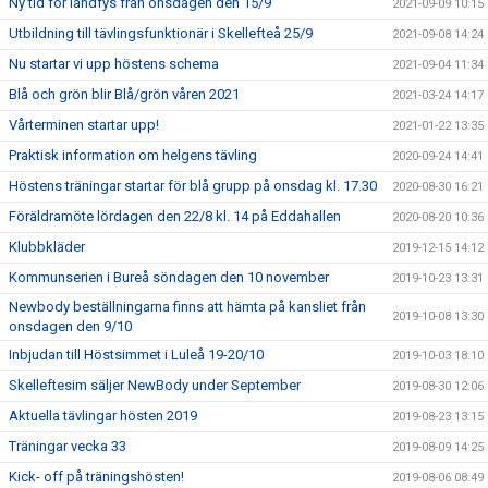
Ny tid för landfys från onsdagen den 15/9
2021-09-09 10:15
Utbildning till tävlingsfunktionär i Skellefteå 25/9
2021-09-08 14:24
Nu startar vi upp höstens schema
2021-09-04 11:34
Blå och grön blir Blå/grön våren 2021
2021-03-24 14:17
Vårterminen startar upp!
2021-01-22 13:35
Praktisk information om helgens tävling
2020-09-24 14:41
Höstens träningar startar för blå grupp på onsdag kl. 17.30
2020-08-30 16:21
Föräldramöte lördagen den 22/8 kl. 14 på Eddahallen
2020-08-20 10:36
Klubbkläder
2019-12-15 14:12
Kommunserien i Bureå söndagen den 10 november
2019-10-23 13:31
Newbody beställningarna finns att hämta på kansliet från
2019-10-08 13:30
onsdagen den 9/10
Inbjudan till Höstsimmet i Luleå 19-20/10
2019-10-03 18:10
Skelleftesim säljer NewBody under September
2019-08-30 12:06
Aktuella tävlingar hösten 2019
2019-08-23 13:15
Träningar vecka 33
2019-08-09 14:25
Kick- off på träningshösten!
2019-08-06 08:49