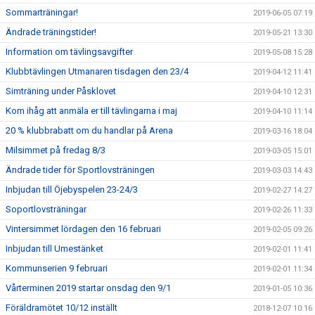
Sommarträningar!
2019-06-05 07:19
Ändrade träningstider!
2019-05-21 13:30
Information om tävlingsavgifter
2019-05-08 15:28
Klubbtävlingen Utmanaren tisdagen den 23/4
2019-04-12 11:41
Simträning under Påsklovet
2019-04-10 12:31
Kom ihåg att anmäla er till tävlingarna i maj
2019-04-10 11:14
20 % klubbrabatt om du handlar på Arena
2019-03-16 18:04
Milsimmet på fredag 8/3
2019-03-05 15:01
Ändrade tider för Sportlovsträningen
2019-03-03 14:43
Inbjudan till Öjebyspelen 23-24/3
2019-02-27 14:27
Soportlovsträningar
2019-02-26 11:33
Vintersimmet lördagen den 16 februari
2019-02-05 09:26
Inbjudan till Umestänket
2019-02-01 11:41
Kommunserien 9 februari
2019-02-01 11:34
Vårterminen 2019 startar onsdag den 9/1
2019-01-05 10:36
Föräldramötet 10/12 inställt
2018-12-07 10:16