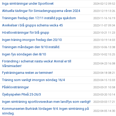
Inga simträningar under Sportlovet
2024-02-12 09:52
Aktuella tävlingar för Simiadengrupperna våren 2024
2023-12-19 13:26
Träningen fredag den 17/11 inställd pga sjukdom
2023-11-16 16:19
Avvikelser i blå grupps schema vecka 45
2023-11-07 09:34
Höstlovsträningar för blå grupp
2023-10-21 11:23
Ingen träning imorgon fredag den 20/10
2023-10-19 14:03
Träningen måndagen den 9/10 inställd.
2023-10-06 13:38
Ingen fys söndagen den 8/10
2023-10-02 15:25
Förändring i schemat nästa vecka! Anmäl er till
2023-04-23 16:08
Vårsimiaden!
Fysträningarna resten av terminen!
2023-04-18 08:21
Träning som vanligt imorgon söndag 16/4
2023-04-15 15:03
Påsklovsträningar
2023-03-31 10:58
Öjebyspelen Piteå 25-26/3
2023-03-20 10:14
Ingen simträning sportlovsveckan men landfys som vanligt!
2023-03-03 17:21
Kommunserien Burträsk lördagen 9/4. Ingen simträning på
2022-04-05 14:30
söndag.