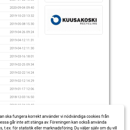
2020-09-04 09:40
2019-10-23 13:32
2019-05-08 15:30
2019-04-26 09:24
2019-04-12 11:31
2019-04-12 11:30
2019-03-16 18:01
2019-02-25 09:34
2019-02-22 14:24
2019-02-12 14:29
2019-01-17 12:06
2018-12-03 16:50
2018-10-24 10:40
2018-10-01 10:42
an ska fungera korrekt använder vi nödvändiga cookies från
2018-09-06 13:18
ssa går inte att stänga av. Föreningen kan också använda
es, t.ex. för statistik eller marknadsföring. Du väljer själv om du vill