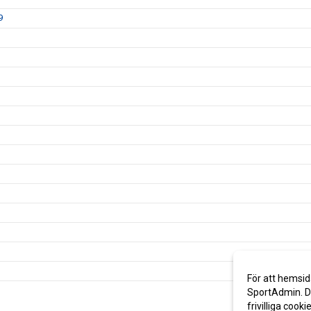
9
För att hemsid
SportAdmin. De
frivilliga cooki