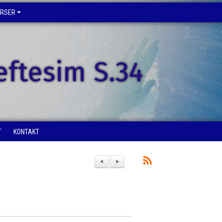
URSER
eftesim S.34
T
KONTAKT
<
>