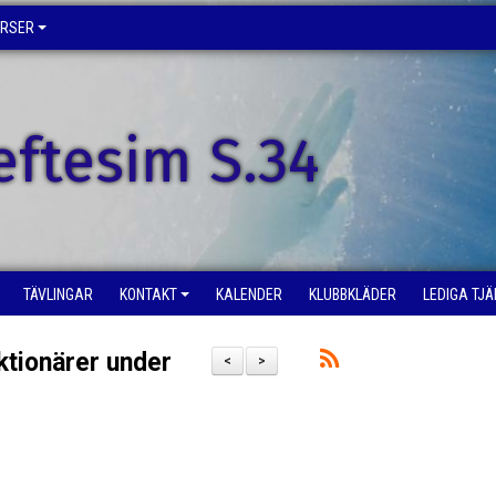
URSER
eftesim S.34
TÄVLINGAR
KONTAKT
KALENDER
KLUBBKLÄDER
LEDIGA TJ
ktionärer under
<
>