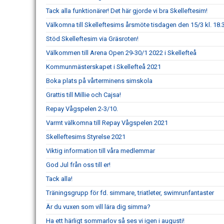
Tack alla funktionärer! Det här gjorde vi bra Skelleftesim!
Välkomna till Skelleftesims årsmöte tisdagen den 15/3 kl. 18.
Stöd Skelleftesim via Gräsroten!
Välkommen till Arena Open 29-30/1 2022 i Skellefteå
Kommunmästerskapet i Skellefteå 2021
Boka plats på vårterminens simskola
Grattis till Millie och Cajsa!
Repay Vågspelen 2-3/10.
Varmt välkomna till Repay Vågspelen 2021
Skelleftesims Styrelse 2021
Viktig information till våra medlemmar
God Jul från oss till er!
Tack alla!
Träningsgrupp för fd. simmare, triatleter, swimrunfantaster
Är du vuxen som vill lära dig simma?
Ha ett härligt sommarlov så ses vi igen i augusti!