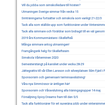
Vill du jobba som simskolledare till hösten?
Utmaningen Sverige simmar från vecka 15
Simträningarna fortsätter och simskola som vanligt 21-22/3
Tack alla som ställde upp som funktionärer under Vintersimm
Tack alla simmare och föräldrar som bidragit till en väl genomf
2019 års Kommunmästare i Skellefteå
Många simmare antog utmaningen!
Framgångsrik helg för Skelleftesim
Simskola Vårterminen 2020
Semesterstängt på kansliet under vecka 28-29
Jättegrattis till vår Ellen Larsson och silverplatsen 50m Fjäril i
Sponsorsim och gemensam terminsavslutning!
Våra nya Simmössor är äntligen här!
Sponsorsim och Våravslutning alla träningsgrupper 14 maj
Försäljning Spicy Dreams fram till den 5/5
Tack alla funktionärer för ert suveräna jobb under vintersimme