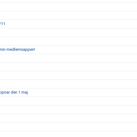
/11
admin medlemsappen!
öppnar den 1 maj