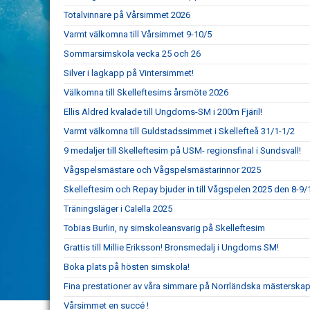
Totalvinnare på Vårsimmet 2026
Varmt välkomna till Vårsimmet 9-10/5
Sommarsimskola vecka 25 och 26
Silver i lagkapp på Vintersimmet!
Välkomna till Skelleftesims årsmöte 2026
Ellis Aldred kvalade till Ungdoms-SM i 200m Fjäril!
Varmt välkomna till Guldstadssimmet i Skellefteå 31/1-1/2
9 medaljer till Skelleftesim på USM- regionsfinal i Sundsvall!
Vågspelsmästare och Vågspelsmästarinnor 2025
Skelleftesim och Repay bjuder in till Vågspelen 2025 den 8-9/
Träningsläger i Calella 2025
Tobias Burlin, ny simskoleansvarig på Skelleftesim
Grattis till Millie Eriksson! Bronsmedalj i Ungdoms SM!
Boka plats på hösten simskola!
Fina prestationer av våra simmare på Norrländska mästerskap
Vårsimmet en succé !