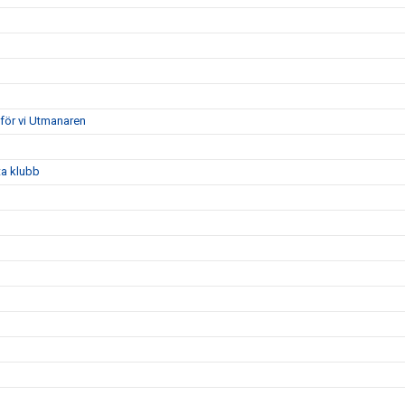
ör vi Utmanaren
ta klubb