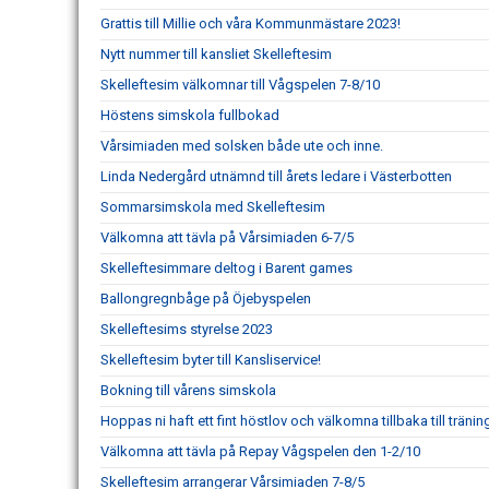
Grattis till Millie och våra Kommunmästare 2023!
Nytt nummer till kansliet Skelleftesim
Skelleftesim välkomnar till Vågspelen 7-8/10
Höstens simskola fullbokad
Vårsimiaden med solsken både ute och inne.
Linda Nedergård utnämnd till årets ledare i Västerbotten
Sommarsimskola med Skelleftesim
Välkomna att tävla på Vårsimiaden 6-7/5
Skelleftesimmare deltog i Barent games
Ballongregnbåge på Öjebyspelen
Skelleftesims styrelse 2023
Skelleftesim byter till Kansliservice!
Bokning till vårens simskola
Hoppas ni haft ett fint höstlov och välkomna tillbaka till tränin
Välkomna att tävla på Repay Vågspelen den 1-2/10
Skelleftesim arrangerar Vårsimiaden 7-8/5