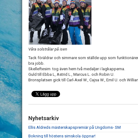
Våra solstrålar på isen
Tack föräldrar och simmare som ställde upp som funktionärer p
bra jobb.
Skelleftesim tog även hem två medaljer i lagkapperna.
Guld till Ebba L, Astrid L., Marcus L. och Robin U.
Bronsplatsen gick till Carl-Axel W., Cajsa W., Emil U. och Willi
Nyhetsarkiv
Ellis Aldreds mästerskapspremiär på Ungdoms- SM
Bokning till höstens simskola öppnar!