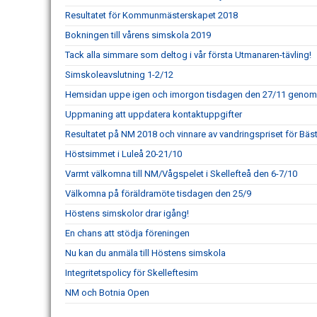
Resultatet för Kommunmästerskapet 2018
Bokningen till vårens simskola 2019
Tack alla simmare som deltog i vår första Utmanaren-tävling!
Simskoleavslutning 1-2/12
Hemsidan uppe igen och imorgon tisdagen den 27/11 genomf
Uppmaning att uppdatera kontaktuppgifter
Resultatet på NM 2018 och vinnare av vandringspriset för Bäs
Höstsimmet i Luleå 20-21/10
Varmt välkomna till NM/Vågspelet i Skellefteå den 6-7/10
Välkomna på föräldramöte tisdagen den 25/9
Höstens simskolor drar igång!
En chans att stödja föreningen
Nu kan du anmäla till Höstens simskola
Integritetspolicy för Skelleftesim
NM och Botnia Open