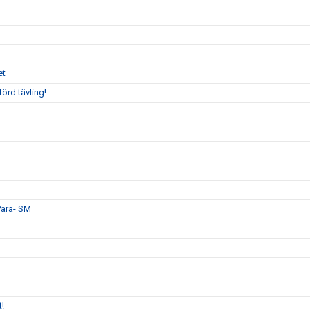
et
örd tävling!
 Para- SM
t!