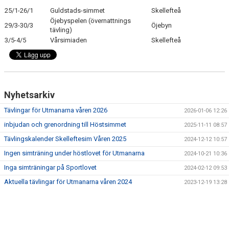
25/1-26/1
Guldstads-simmet
Skellefteå
Öjebyspelen (övernattnings
29/3-30/3
Öjebyn
tävling)
3/5-4/5
Vårsimiaden
Skellefteå
Nyhetsarkiv
Tävlingar för Utmanarna våren 2026
2026-01-06 12:26
inbjudan och grenordning till Höstsimmet
2025-11-11 08:57
Tävlingskalender Skelleftesim Våren 2025
2024-12-12 10:57
Ingen simträning under höstlovet för Utmanarna
2024-10-21 10:36
Inga simträningar på Sportlovet
2024-02-12 09:53
Aktuella tävlingar för Utmanarna våren 2024
2023-12-19 13:28