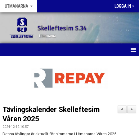
UTMANARNA
LOGGA IN
Skelleftesim S.34
Utmanarna
HEM
NYHETER
KALENDER
BILDGALLERI
Tävlingskalender Skelleftesim
<
>
DOKUMENT
Våren 2025
2024-12-12 10:57
KONTAKT
Dessa tävlingar är aktuellt för simmarna i Utmanarna Våren 2025