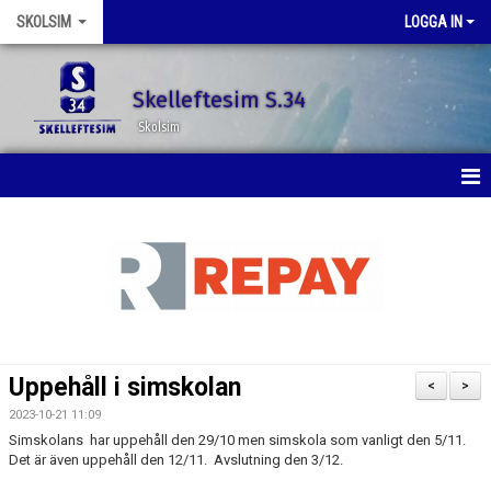
SKOLSIM
LOGGA IN
Skelleftesim S.34
Skolsim
HEM
NYHETER
DOKUMENT
BILDGALLERI
Uppehåll i simskolan
<
>
KONTAKT
2023-10-21 11:09
Simskolans har uppehåll den 29/10 men simskola som vanligt den 5/11.
Det är även uppehåll den 12/11. Avslutning den 3/12.