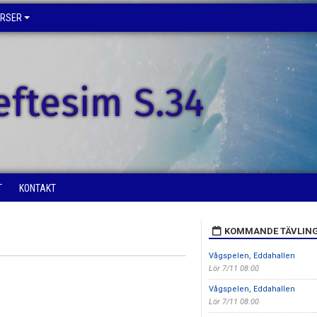
URSER
eftesim S.34
T
KONTAKT
KOMMANDE TÄVLIN
Vågspelen, Eddahallen
Lör 7/11 08:00
Vågspelen, Eddahallen
Lör 7/11 08:00