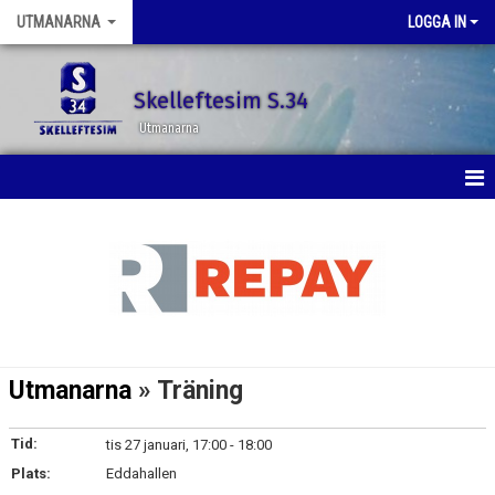
UTMANARNA
LOGGA IN
Skelleftesim S.34
Utmanarna
HEM
NYHETER
KALENDER
BILDGALLERI
Utmanarna
» Träning
DOKUMENT
Tid:
tis 27 januari, 17:00 - 18:00
KONTAKT
Plats:
Eddahallen