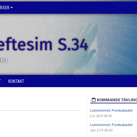
URSER
eftesim S.34
pen
T
KONTAKT
KOMMANDE TÄVLIN
Lulesimmet, Pontusbadet
Lör 26/9 08:00
Lulesimmet, Pontusbadet
Sön 27/9 08:00